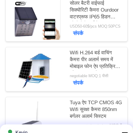
सोलर बैटरी वाईफाई
मामले
सिक्योरिटी कैमरा Ourdoor
वाटरप्रूफ IP65 हिडन
उद्धरण
सीसीटीवी आईपी लाइट टाइप
USD50-60$/pcs MOQ:50PCS
संपर्क
मांगें
साइटमैप
Wifi H.264 बर्ड वाचिंग
कैमरा पीर अलार्म समय में
मोबाइल फोन ऐप प्रतिक्रिया
गोपनीयता
को पुश करता है
negotiable MOQ:1 पीसी
नीति
संपर्क
Tuya ऐप TCP CMOS 4G
Wifi सुरक्षा कैमरा 850nm
बर्गलर अलार्म सिस्टम
ｎｅｇｏｔｉａｂｌｅ MOQ:मैं
संपर्क
Kevin