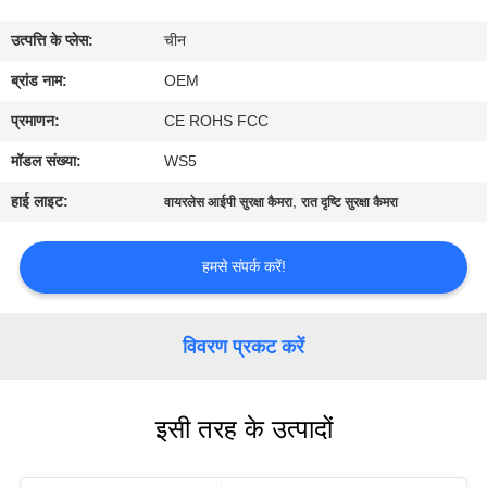
में
उत्पत्ति के प्लेस:
चीन
फ़ैक्टरी
ब्रांड नाम:
OEM
टूर
प्रमाणन:
CE ROHS FCC
मॉडल संख्या:
WS5
गुणवत्ता
हाई लाइट:
,
वायरलेस आईपी सुरक्षा कैमरा
रात दृष्टि सुरक्षा कैमरा
नियंत्रण
हमसे संपर्क करें!
हमसे
संपर्क
विवरण प्रकट करें
करें
इसी तरह के उत्पादों
समाचार