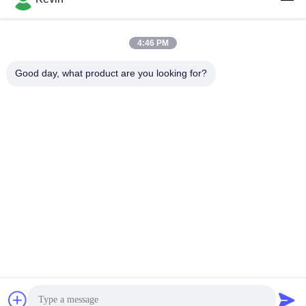
4:46 PM
लोकप्रिय श्रेणियां
सभी
Good day, what product are you looking for?
पुलिस पहने कैमरे
पुलिस बॉडी कैमरा
4G बॉडी वॉर्न कैमरा
सुरक्षा हेलमेट कैमरा
4जी डैश कैमरा
4जी मोबाइल डीवीआर
डीसी बैटरी चार्जर
बॉडी वॉर्न कैमरा
सदस्यता लें