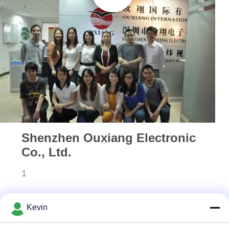
मामले
उद्धरण
मांगें
साइटमैप
गोपनीयता
Shenzhen Ouxiang Electronic
नीति
Co., Ltd.
1
Kevin
हमसे संपर्क करें!