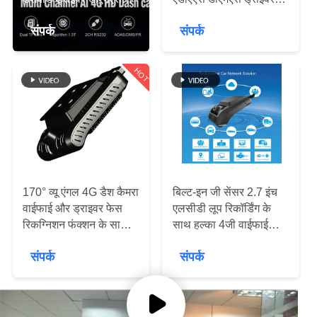
में
एडीएएस पता लगाने
फेस रिकग्निशन
संपर्क
संपर्क
फ़ैक्टरी
HOT
टूर
गुणवत्ता
नियंत्रण
हमसे
170° व्यू एंगल 4G डैश कैमरा
बिल्ट-इन जी सेंसर 2.7 इंच
वाईफाई और ड्राइवर फेस
एलसीडी लूप रिकॉर्डिंग के
संपर्क
रिकग्निशन फंक्शन के साथ
साथ हल्का 4जी वाईफाई
करें
नाइट विजन
डैशकैम
संपर्क
संपर्क
समाचार