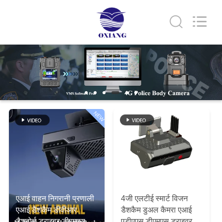
Shenzhen
Ouxiang
Electronic
Co.,
Ltd..
All
Rights
Reserved.
घर
उत्पाद
वीडियो
NEW
वी.आर.
शो
हमारे
एआई वाहन निगरानी प्रणाली
4जी एलटीई स्मार्ट विजन
बारे
एआई डैशकैम डीवीआर
डैशकैम डुअल कैमरा एआई
डैशबोर्ड ड्राइवर डीएमएस
एडीएएस डीएमएस ड्राइवर