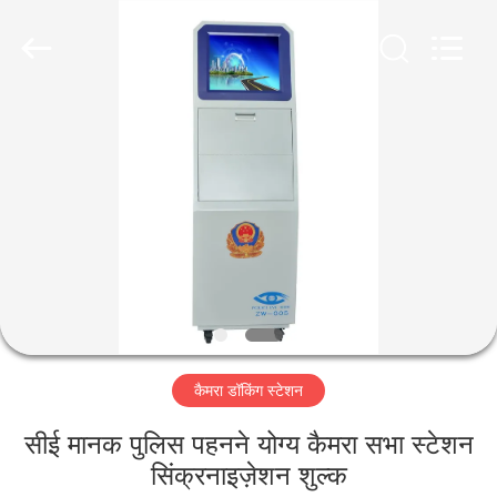
Shenzhen
Ouxiang
Electronic
Co.,
Ltd..
All
Rights
Reserved.
घर
उत्पाद
वीडियो
वी.आर.
शो
कैमरा डॉकिंग स्टेशन
हमारे
सीई मानक पुलिस पहनने योग्य कैमरा सभा स्टेशन
बारे
सिंक्रनाइज़ेशन शुल्क