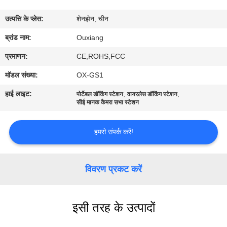
में
उत्पत्ति के प्लेस:
शेनझेन, चीन
फ़ैक्टरी
ब्रांड नाम:
Ouxiang
टूर
प्रमाणन:
CE,ROHS,FCC
मॉडल संख्या:
OX-GS1
गुणवत्ता
हाई लाइट:
,
,
पोर्टेबल डॉकिंग स्टेशन
वायरलेस डॉकिंग स्टेशन
नियंत्रण
सीई मानक कैमरा सभा स्टेशन
हमसे संपर्क करें!
हमसे
संपर्क
विवरण प्रकट करें
करें
समाचार
इसी तरह के उत्पादों