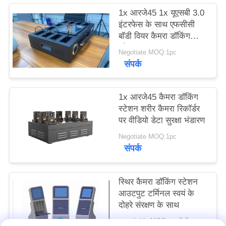
मामले
1x आरजे45 1x यूएसबी 3.0
इंटरफेस के साथ एफसीसी
बॉडी वियर कैमरा डॉकिंग
उद्धरण
स्टेशन
Negotiate MOQ:1pc
मांगें
संपर्क
साइटमैप
1x आरजे45 कैमरा डॉकिंग
स्टेशन शरीर कैमरा रिकॉर्डर
पर वीडियो डेटा सुरक्षा भंडारण
गोपनीयता
Negotiate MOQ:1pc
नीति
संपर्क
स्थिर कैमरा डॉकिंग स्टेशन
आउटपुट टर्मिनल स्वयं के
दोहरे संरक्षण के साथ
negotiable MOQ:एक पीसीएस