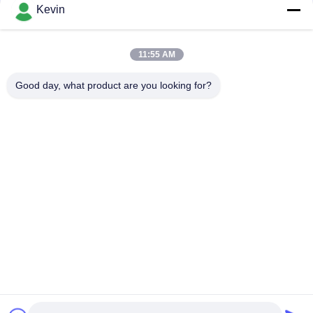
संपर्क
Kevin
11:55 AM
लोकप्रिय श्रेणियां
सभी
Good day, what product are you looking for?
पुलिस पहने कैमरे
पुलिस बॉडी कैमरा
4G बॉडी वॉर्न कैमरा
सुरक्षा हेलमेट कैमरा
4जी डैश कैमरा
4जी मोबाइल डीवीआर
डीसी बैटरी चार्जर
बॉडी वॉर्न कैमरा
सदस्यता लें