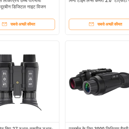
 लोकप्रिय उच्च परिभाषा
मिनी टाइम लैप्स कैमरा 2.0" टीएफट
क दूरबीन डिजिटल नाइट विजन
सबसे अच्छी कीमत
सबसे अच्छी कीमत
टिव चिप 27 डुअल-स्क्रीन डुअल-
प्रदर्शन के लिए 3000 लिथियम बैटरी