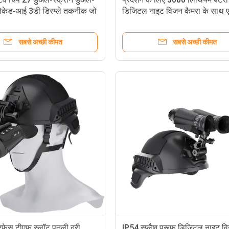
ेकेड-आई 3डी डिस्प्ले तकनीक जो
डिजिटल नाइट विजन कैमरा के साथ एप
द्वारा देखे गए वास्तविक
1.2 F 25mm और 4000MAH ली
ोपिक दृश्यों को पुनर्स्थापित करती
बैटरी पावर स्रोत
सबसे अच्छी कीमत
सबसे अच्छी कीमत
र पर पेटेंट प्राप्त हुए हैं,
र
रफ़ेस टीएफ स्लॉट पुतली दूरी
IP54 स्प्लैश प्रूफ डिजिटल नाइट व