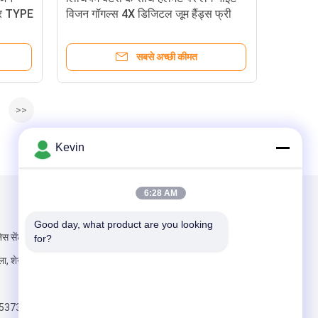
और TYPE
विजन गॉगल्स 4X डिजिटल जूम हैंड्स फ्री
शनी में
सबसे अच्छी कीमत
>>
Kevin
6:28 AM
हमें मेल करें
Good day, what product are you looking 
ेस सेंटर, गुआनलान
for?
िला, शेनझेन, चीन
5373