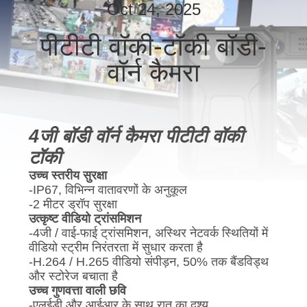
में
Oct 24, 2025
पीटीटी वॉकी-टॉकी बॉडी-
फ़ैक्टरी
वॉर्न कैमरा
टूर
गुणवत्ता
4जी बॉडी वॉर्न कैमरा पीटीटी वॉकी
नियंत्रण
टॉकी
उच्च स्तरीय सुरक्षा
हमसे
-IP67, विभिन्न वातावरणों के अनुकूल
-2 मीटर ड्रॉप सुरक्षा
संपर्क
उत्कृष्ट वीडियो ट्रांसमिशन
करें
-4जी / वाई-फाई ट्रांसमिशन, अस्थिर नेटवर्क स्थितियों में
वीडियो स्ट्रीम निरंतरता में सुधार करता है
-H.264 / H.265 वीडियो संपीड़न, 50% तक बैंडविड्थ
समाचार
और स्टोरेज बचाता है
उच्च गुणवत्ता वाली छवि
-एलईडी और आईआर के साथ रात का दृश्य