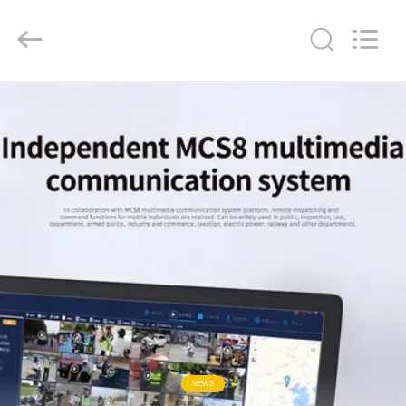
Shenzhen
Ouxiang
Electronic
Co.,
Ltd..
All
Rights
Reserved.
घर
उत्पाद
वीडियो
वी.आर.
शो
हमारे
बारे
NEWS