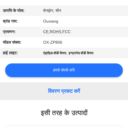
में
उत्पत्ति के प्लेस:
शेनझेन, चीन
फ़ैक्टरी
ब्रांड नाम:
Ouxiang
टूर
प्रमाणन:
CE,ROHS,FCC
मॉडल संख्या:
OX-ZP806
गुणवत्ता
हाई लाइट:
,
एंड्रॉइड बॉडी कैमरा
इन्फ्रारेड बॉडी कैमरा
नियंत्रण
हमसे संपर्क करें!
हमसे
संपर्क
विवरण प्रकट करें
करें
इसी तरह के उत्पादों
समाचार