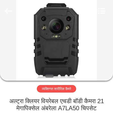
Shenzhen
Ouxiang
Electronic
Co.,
Ltd..
All
Rights
Reserved.
घर
उत्पाद
वीडियो
वी.आर.
शो
व्यक्तिगत शारीरिक कैमरे
हमारे
अल्ट्रा क्लियर वियरेबल एचडी बॉडी कैमरा 21
बारे
मेगापिक्सेल अंबरेला A7LA50 चिपसेट