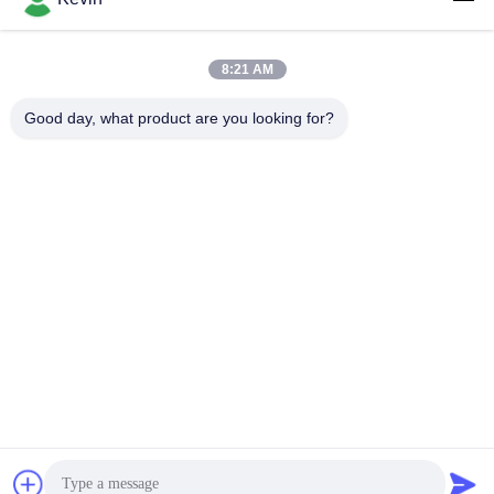
2.0
8:21 AM
लोकप्रिय श्रेणियां
सभी
Good day, what product are you looking for?
पुलिस पहने कैमरे
पुलिस बॉडी कैमरा
4G बॉडी वॉर्न कैमरा
सुरक्षा हेलमेट कैमरा
4जी डैश कैमरा
4जी मोबाइल डीवीआर
डीसी बैटरी चार्जर
बॉडी वॉर्न कैमरा
सदस्यता लें