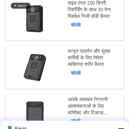
वाइड एंगल 150 डिग्री
मामले
रिकॉर्डिंग के साथ 33 मेगा
पिक्सेल निजी बॉडी कैमरा
उद्धरण
संपर्क
मांगें
साइटमैप
कानून प्रवर्तन और सुरक्षा
कर्मियों के लिए पेशेवर
व्यक्तिगत शरीर कैमरा
गोपनीयता
संपर्क
नीति
आपके व्यवसाय निगरानी
आवश्यकताओं के लिए
कॉम्पैक्ट और टिकाऊ
व्यक्तिगत शरीर कैमरे 92 मिमी
संपर्क
* 72 मिमी * 24 मिमी यूएसबी
Kevin