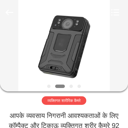
Shenzhen
Ouxiang
Electronic
Co.,
Ltd..
All
घर
Rights
Reserved.
उत्पाद
वीडियो
वी.आर.
व्यक्तिगत शारीरिक कैमरे
शो
आपके व्यवसाय निगरानी आवश्यकताओं के लिए
कॉम्पैक्ट और टिकाऊ व्यक्तिगत शरीर कैमरे 92
हमारे