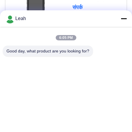
व्यक्तिगत शरीर कैमरे 92 मिमी
नीति
संपर्क
* 72 मिमी * 24 मिमी यूएसबी
2.0
Leah
6:05 PM
लोकप्रिय श्रेणियां
सभी
Good day, what product are you looking for?
पुलिस पहने कैमरे
पुलिस बॉडी कैमरा
4G बॉडी वॉर्न कैमरा
सुरक्षा हेलमेट कैमरा
4जी डैश कैमरा
4जी मोबाइल डीवीआर
डीसी बैटरी चार्जर
बॉडी वॉर्न कैमरा