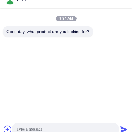
2.0
8:34 AM
लोकप्रिय श्रेणियां
सभी
Good day, what product are you looking for?
पुलिस पहने कैमरे
पुलिस बॉडी कैमरा
4G बॉडी वॉर्न कैमरा
सुरक्षा हेलमेट कैमरा
4जी डैश कैमरा
4जी मोबाइल डीवीआर
डीसी बैटरी चार्जर
बॉडी वॉर्न कैमरा
सदस्यता लें