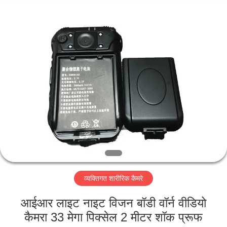
Shenzhen
Ouxiang
Electronic
Co.,
Ltd..
All
Rights
Reserved.
घर
उत्पाद
वीडियो
वी.आर.
शो
व्यक्तिगत शारीरिक कैमरे
हमारे
आईआर लाइट नाइट विजन बॉडी वॉर्न वीडियो
बारे
कैमरा 33 मेगा पिक्सेल 2 मीटर शॉक प्रूफ