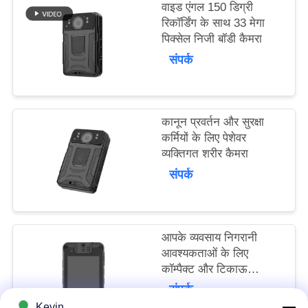
वाइड एंगल 150 डिग्री
मामले
रिकॉर्डिंग के साथ 33 मेगा
पिक्सेल निजी बॉडी कैमरा
उद्धरण
संपर्क
मांगें
साइटमैप
कानून प्रवर्तन और सुरक्षा
कर्मियों के लिए पेशेवर
व्यक्तिगत शरीर कैमरा
गोपनीयता
संपर्क
नीति
आपके व्यवसाय निगरानी
आवश्यकताओं के लिए
कॉम्पैक्ट और टिकाऊ
व्यक्तिगत शरीर कैमरे 92 मिमी
संपर्क
* 72 मिमी * 24 मिमी यूएसबी
Kevin