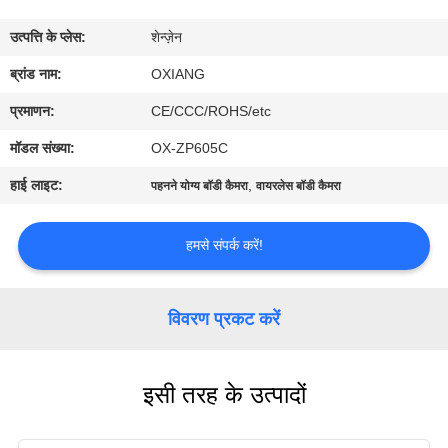
में
उत्पत्ति के प्लेस:
शेन्ज़ेन
फ़ैक्टरी
ब्रांड नाम:
OXIANG
टूर
प्रमाणन:
CE/CCC/ROHS/etc
मॉडल संख्या:
OX-ZP605C
गुणवत्ता
हाई लाइट:
,
पहनने योग्य बॉडी कैमरा
वायरलेस बॉडी कैमरा
नियंत्रण
हमसे संपर्क करें!
हमसे
संपर्क
विवरण प्रकट करें
करें
इसी तरह के उत्पादों
समाचार