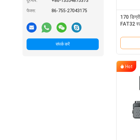
दूरभाष:
+86-13554875373
फैक्स:
86-755-27043175
170 डिग्री 
FAT32 स्टो
0.4lbs डिज
निगरानी के
संपर्क करें
Hot