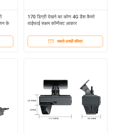
पी
170 डिग्री देखने का कोण 4G डैश कैमरे
िशन के
वाईफाई सक्षम कॉम्पैक्ट आकार
116mmx66mmx38mm बेड़े के प्रबंधन
और वाहन निगरानी के लिए आदर्श
सबसे अच्छी कीमत