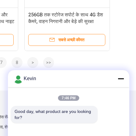
ई और
256GB तक स्टोरेज सपोर्ट के साथ 4G डैश
साथ नाइट
कैमरे, वाहन निगरानी और बेड़े की सुरक्षा
प्रबंधन के लिए लूप रिकॉर्डिंग की पेशकश करते
हैं
सबसे अच्छी कीमत
7
8
>
>>
Kevin
7:46 PM
हमें मेल करें
Good day, what product are you looking 
ेस सेंटर, गुआनलान
for?
िला, शेनझेन, चीन