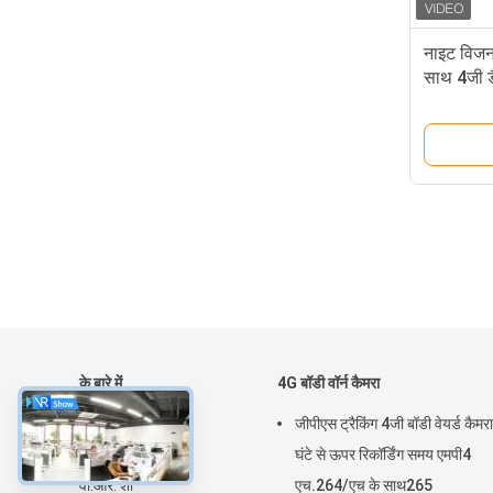
नाइट विजन
साथ 4जी ड
के बारे में
4G बॉडी वॉर्न कैमरा
घर
जीपीएस ट्रैकिंग 4जी बॉडी वेयर्ड कैमर
उत्पाद
घंटे से ऊपर रिकॉर्डिंग समय एमपी4
वी.आर. शो
एच.264/एच के साथ265