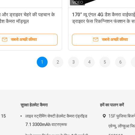
 और ड्राइवर चेहरे की पहचान के
170° व्यू एंगल 4G डैश कैमरा वाईफा
ैश कैमरा मॉड्यूल
ड्राइवर फेस रिकग्निशन फंक्शन के 
विजन
सबसे अच्छी कीमत
सबसे अच्छी कीमत
1
2
3
4
5
6
सुरक्षा हेलमेट कैमरा
हमें का पालन करें
ा 15
लाइव स्ट्रीमिंग सेफ्टी हेलमेट कैमरा एंड्रॉइड
15F फुजिया बिजन
7.1 3300mAh वाटरप्रूफ
एवेन्यू, लोंगहुआ ज