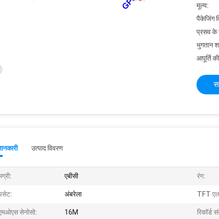
मूल्य:
पैकेजिंग 
प्रसव के
भुगतान शर्त
आपूर्ति की
स
जानकारी
उत्पाद विवरण
ग्री:
एबीसी
रंग:
पसेट:
अंबरेला
TFT एलस
एमओएस सेनोसो:
16M
रिकॉर्ड स