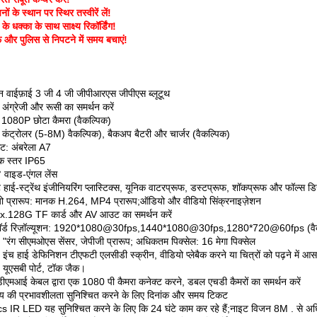
ं के स्थान पर स्थिर तस्वीरें लें!
े धक्का के साथ साक्ष्य रिकॉर्डिंग!
 और पुलिस से निपटने में समय बचाएं!
थन वाईफ़ाई 3 जी 4 जी जीपीआरएस जीपीएस ब्लूटूथ
 अंग्रेजी और रूसी का समर्थन करें
ी 1080P छोटा कैमरा (वैकल्पिक)
 कंट्रोलर (5-8M) वैकल्पिक), बैकअप बैटरी और चार्जर (वैकल्पिक)
ेट: अंबरेला A7
क स्तर IP65
 वाइड-एंगल लेंस
ट हाई-स्ट्रेंथ इंजीनियरिंग प्लास्टिक्स, यूनिक वाटरप्रूफ, डस्टप्रूफ, शॉकप्रूफ और फॉल्स
यो प्रारूप: मानक H.264, MP4 प्रारूप;ऑडियो और वीडियो सिंक्रनाइज़ेशन
.128G TF कार्ड और AV आउट का समर्थन करें
कॉर्ड रिज़ॉल्यूशन: 1920*1080@30fps,1440*1080@30fps,1280*720@60fps (वै
"रंग सीएमओएस सेंसर, जेपीजी प्रारूप; अधिकतम पिक्सेल: 16 मेगा पिक्सेल
इंच हाई डेफिनिशन टीएफटी एलसीडी स्क्रीन, वीडियो प्लेबैक करने या चित्रों को पढ़ने में आ
यूएसबी पोर्ट, टॉक जैक।
ीएमआई केबल द्वारा एक 1080 पी कैमरा कनेक्ट करने, डबल एचडी कैमरों का समर्थन करें
ष्य की प्रभावशीलता सुनिश्चित करने के लिए दिनांक और समय टिकट
s IR LED यह सुनिश्चित करने के लिए कि 24 घंटे काम कर रहे हैं;नाइट विजन 8M . से अ