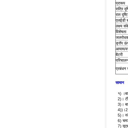
प्रारूप
रात्रि दृष
रात दृष्टि
एलईडी स
लक्ष्य सं
विशेषता
जलरोध
ड्रॉप ऊं
आयाम/
बैटरी
परिचालन
प्रबंधन 
सामान
१) ।बा
2)। टी
3)। बाह
4))।2
5)। स्
6) चमड
7) यूए