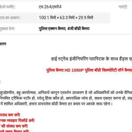
ियो फार्मेट:
एच.264;एमपी4
गारंटी:
्पाद का आकार::
100.1 मिमी × 63.3 मिमी × 29.9 मिमी
मुखता देना:
पुलिस एक्शन कैमरा
,
4जी बॉडी कैमरा
िवरण
हाई स्ट्रेंथ इंजीनियरिंग प्लास्टिक के साथ हैंड्स फ
पुलिस कैमरा HD 1080P पुलिस बॉडी सिक्योरिटी वॉर्न कैम
:
ुउद्देश्यीय, बहु-कार्यात्मक, अनिवार्य कानून प्रवर्तन उपकरण है जो अधिकारियों को उनके दैनिक 
नियमित ट्रैफिक स्टॉप हो, घरेलू हिंसा कॉल हो, आपराधिक जांच हो, साक्ष्य एकत्र करना हो, व
ग में शामिल अधिकारी, हमारा वायरलेस बॉडी कैमरा हर कदम पर आपके साथ रहेगा।
पराध कम करें!
 व्यवहार रिकॉर्ड करें!
 की संख्या कम करें!
ते सबूत कैप्चर करें!