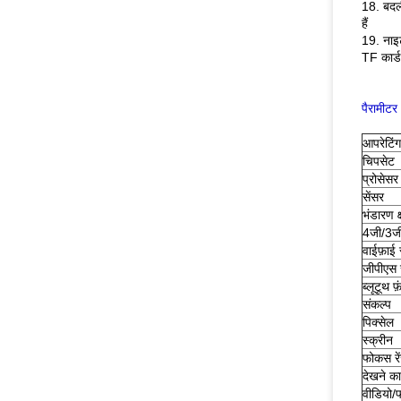
18. बदल
हैं
19. नाइ
TF कार्
पैरामीटर
आपरेटिं
चिपसेट
प्रोसेसर
सेंसर
भंडारण क
4जी/3जी
वाईफ़ाई
जीपीएस 
ब्लूटूथ फ
संकल्प
पिक्सेल
स्क्रीन
फोकस रे
देखने क
वीडियो/