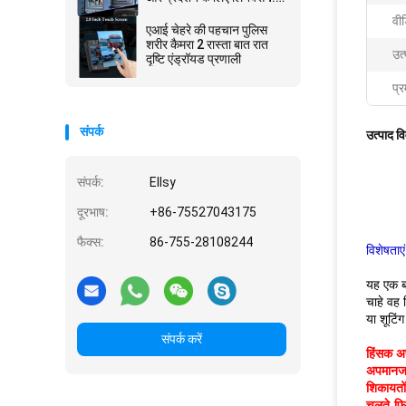
चिपसेट
वीड
एआई चेहरे की पहचान पुलिस
शरीर कैमरा 2 रास्ता बात रात
उत
दृष्टि एंड्रॉयड प्रणाली
प्र
संपर्क
उत्पाद व
संपर्क:
Ellsy
दूरभाष:
+86-75527043175
फैक्स:
86-755-28108244
विशेषताएं
यह एक बह
चाहे वह 
या शूटिं
संपर्क करें
हिंसक अ
अपमानजनक
शिकायतों
चलते-फिर