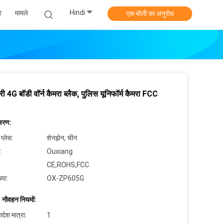
Hindi
र
मामले
एक बोली का अनुरोध
्री 4G बॉडी वॉर्न कैमरा ब्लैक, पुलिस यूनिफॉर्म कैमरा FCC
िवरण:
 प्लेस:
शेनझेन, चीन
:
Ouxiang
CE,ROHS,FCC
्या:
OX-ZP605G
 नौवहन नियमों:
देश मात्रा:
1