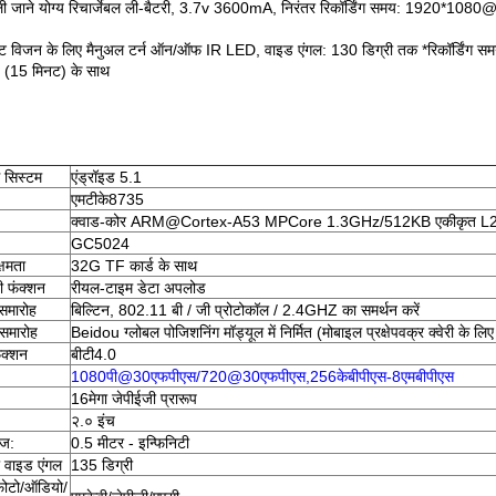
ी जाने योग्य रिचार्जेबल ली-बैटरी, 3.7v 3600mA, निरंतर रिकॉर्डिंग समय: 1920*1080@
ट विजन के लिए मैनुअल टर्न ऑन/ऑफ IR LED, वाइड एंगल: 130 डिग्री तक *रिकॉर्डिं
ड (15 मिनट) के साथ
ग सिस्टम
एंड्रॉइड 5.1
एमटीके8735
क्वाड-कोर ARM@Cortex-A53 MPCore 1.3GHz/512KB एकीकृत L2
GC5024
्षमता
32G TF कार्ड के साथ
 फंक्शन
रीयल-टाइम डेटा अपलोड
 समारोह
बिल्टिन, 802.11 बी / जी प्रोटोकॉल / 2.4GHZ का समर्थन करें
समारोह
Beidou ग्लोबल पोजिशनिंग मॉड्यूल में निर्मित (मोबाइल प्रक्षेपवक्र क्वेरी के लि
़ंक्शन
बीटी4.0
1080पी@30एफपीएस/720@30एफपीएस,256केबीपीएस-8एमबीपीएस
16मेगा जेपीईजी प्रारूप
२.० इंच
ंज:
0.5 मीटर - इन्फिनिटी
ा वाइड एंगल
135 डिग्री
फोटो/ऑडियो/