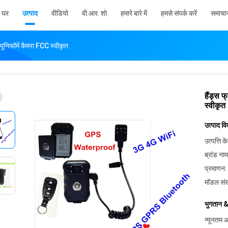
घर
उत्पाद
वीडियो
वी.आर. शो
हमारे बारे में
हमसे संपर्क करें
समाचा
स यूनिफॉर्म कैमरा FCC स्वीकृत
हैंड्स फ
स्वीकृत
उत्पाद व
उत्पत्ति के
ब्रांड नाम
प्रमाणन:
मॉडल संख
भुगतान &
न्यूनतम आ