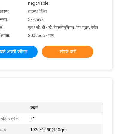
negotiable
विवरण:
तटस्थ पैकिंग
 समय:
3-7days
ें:
एल / सी, टी / टी, वेस्टर्न यूनियन, पैसा ग्राम, पेपैल
 क्षमता:
3000pcs / माह
बसे अच्छी कीमत
संपर्क करें
काली
ीडी स्क्रीन:
2''
ंकल्प:
1920*1080@30fps