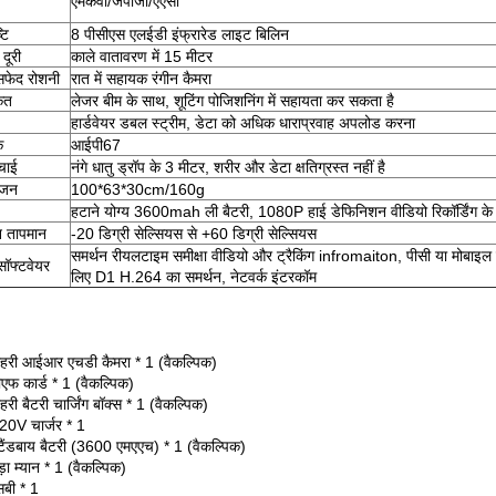
एमकेवी/जेपीजी/एएसी
्टि
8 पीसीएस एलईडी इंफ्रारेड लाइट बिलिन
 दूरी
काले वातावरण में 15 मीटर
फेद रोशनी
रात में सहायक रंगीन कैमरा
केत
लेजर बीम के साथ, शूटिंग पोजिशनिंग में सहायता कर सकता है
हार्डवेयर डबल स्ट्रीम, डेटा को अधिक धाराप्रवाह अपलोड करना
क
आईपी67
चाई
नंगे धातु ड्रॉप के 3 मीटर, शरीर और डेटा क्षतिग्रस्त नहीं है
वजन
100*63*30cm/160g
हटाने योग्य 3600mah ली बैटरी, 1080P हाई डेफिनिशन वीडियो रिकॉर्डिंग के
 तापमान
-20 डिग्री सेल्सियस से +60 डिग्री सेल्सियस
समर्थन रीयलटाइम समीक्षा वीडियो और ट्रैकिंग infromaiton, पीसी या मोबा
सॉफ्टवेयर
लिए D1 H.264 का समर्थन, नेटवर्क इंटरकॉम
हरी आईआर एचडी कैमरा * 1 (वैकल्पिक)
एफ कार्ड * 1 (वैकल्पिक)
री बैटरी चार्जिंग बॉक्स * 1 (वैकल्पिक)
20V चार्जर * 1
टैंडबाय बैटरी (3600 एमएएच) * 1 (वैकल्पिक)
़ा म्यान * 1 (वैकल्पिक)
सबी * 1