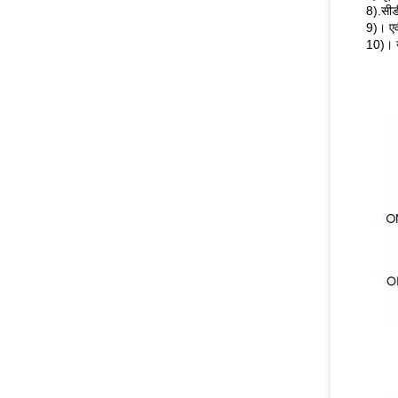
8).सीड
9)। एव
10)। उ