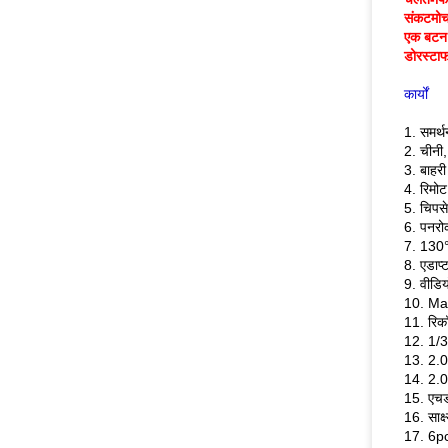
संकटमोचनो
एक बटन क
डोरस्टाफ
कार्यों
1. समर्
2. चीनी,
3. बाहर
4. रिमोट
5. चिपस
6. पनरो
7. 130°
8. एडाप्
9. वीडि
10. Max
11. रि
12. 1/3 
13. 2.0 
14. 2.0 
15. एचड
16. साक्
17. 6pc