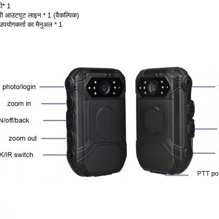
ी* 1
ी आउटपुट लाइन * 1 (वैकल्पिक)
पयोगकर्ता का मैनुअल * 1