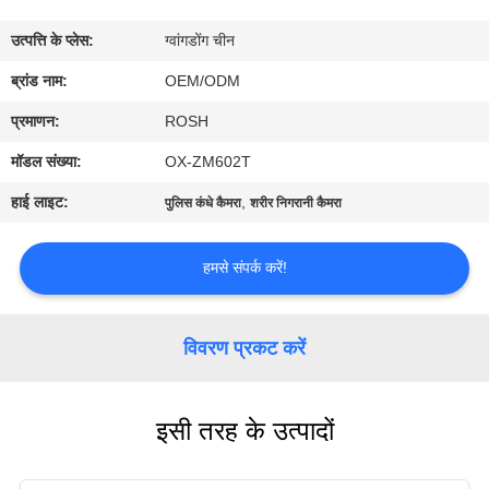
में
उत्पत्ति के प्लेस:
ग्वांगडोंग चीन
फ़ैक्टरी
ब्रांड नाम:
OEM/ODM
टूर
प्रमाणन:
ROSH
मॉडल संख्या:
OX-ZM602T
गुणवत्ता
हाई लाइट:
,
पुलिस कंधे कैमरा
शरीर निगरानी कैमरा
नियंत्रण
हमसे संपर्क करें!
हमसे
संपर्क
विवरण प्रकट करें
करें
इसी तरह के उत्पादों
समाचार