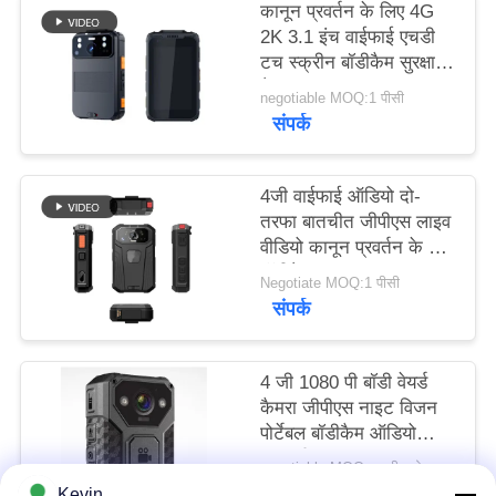
कानून प्रवर्तन के लिए 4G
मामले
2K 3.1 इंच वाईफाई एचडी
टच स्क्रीन बॉडीकैम सुरक्षा
उद्धरण
कैमरा
negotiable MOQ:1 पीसी
संपर्क
मांगें
साइटमैप
4जी वाईफाई ऑडियो दो-
तरफा बातचीत जीपीएस लाइव
वीडियो कानून प्रवर्तन के लिए
गोपनीयता
बॉडीकैम
Negotiate MOQ:1 पीसी
नीति
संपर्क
4 जी 1080 पी बॉडी वेयर्ड
कैमरा जीपीएस नाइट विजन
पोर्टेबल बॉडीकैम ऑडियो
रिकॉर्डिंग
negotiable MOQ:बातचीत योग्य
संपर्क
Kevin