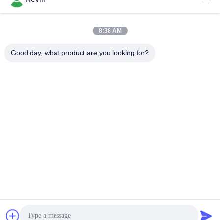
8:38 AM
लोकप्रिय श्रेणियां
सभी
Good day, what product are you looking for?
पुलिस पहने कैमरे
पुलिस बॉडी कैमरा
4G बॉडी वॉर्न कैमरा
सुरक्षा हेलमेट कैमरा
4जी डैश कैमरा
4जी मोबाइल डीवीआर
डीसी बैटरी चार्जर
बॉडी वॉर्न कैमरा
सदस्यता लें