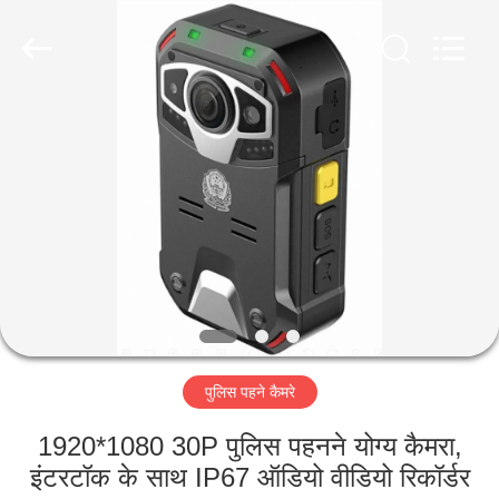
Shenzhen
Ouxiang
Electronic
Co.,
Ltd..
All
Rights
Reserved.
घर
उत्पाद
वीडियो
वी.आर.
शो
पुलिस पहने कैमरे
हमारे
1920*1080 30P पुलिस पहनने योग्य कैमरा,
बारे
इंटरटॉक के साथ IP67 ऑडियो वीडियो रिकॉर्डर