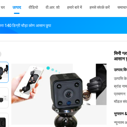
घर
उत्पाद
वीडियो
वी.आर. शो
हमारे बारे में
हमसे संपर्क करें
समाचा
कैमरा 140 डिग्री चौड़ा कोण आसान छुपा
मिनी ग्
आसान छ
उत्पाद व
उत्पत्ति के
ब्रांड नाम
प्रमाणन:
मॉडल संख
भुगतान &
न्यूनतम आ