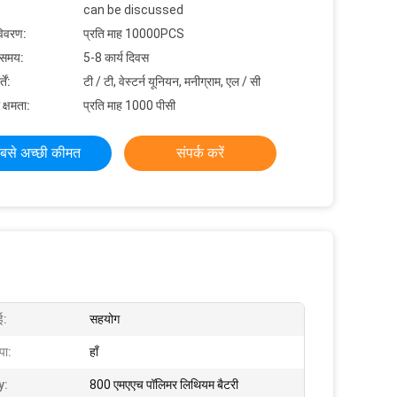
can be discussed
विवरण:
प्रति माह 10000PCS
 समय:
5-8 कार्य दिवस
ें:
टी / टी, वेस्टर्न यूनियन, मनीग्राम, एल / सी
 क्षमता:
प्रति माह 1000 पीसी
बसे अच्छी कीमत
संपर्क करें
ई:
सहयोग
पा:
हाँ
y:
800 एमएएच पॉलिमर लिथियम बैटरी