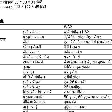
 का आकार: 33 * 33 * 33 मिमी
का आकार: 113 * 122 * 45 मिमी
ची:
WS2
छवि संवेदक
छवि संपीड़न H62
प्रदर्शन संकल्प
1/4 "रंग सीएमओएस सेंसर
वेदक
लेंस
एफ: 2.8 मिमी, एफ: 1.6 (आईआर ले
छोटा।रोशनी
0.01 लक्स
लेंस प्रकार
कांच का लेंस
देखने का दृष्टिकोण
१२० डिग्री
अवरक्त किरणे
4 आईआर एल ई डी, रात दृश्यता 8
इनपुट
निर्मित माइक्रोफोन
उत्पादन
असहयोग
ऑडियो संपीड़न
एडीपीसीएम
छवि संपीड़न
एच .264 एचडी
छवि फ़्रेम दर
25 एफपीएस
मिरर इमेज फ्लिप करें
ऊर्ध्वाधर क्षैतिज
प्रकाश आवृत्ति
50 हर्ट्ज, 60 हर्ट्ज या आउटडोर
वीडियो पैरामीटर
दमक भेद
वाई - फाई
बुद्धिमान कनेक्शन