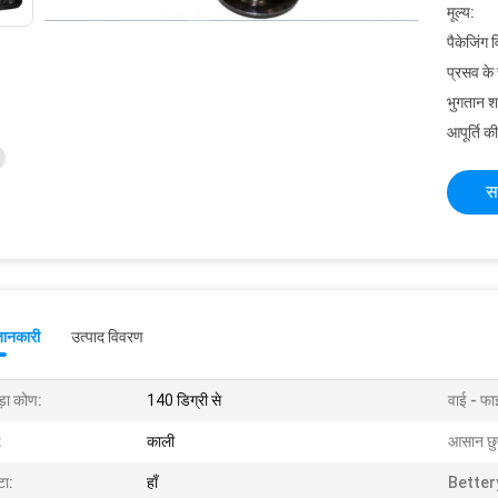
मूल्य:
पैकेजिंग 
प्रसव के
भुगतान शर्त
आपूर्ति की
स
जानकारी
उत्पाद विवरण
ड़ा कोण:
140 डिग्री से
वाई - फा
:
काली
आसान छु
टा:
हाँ
Better