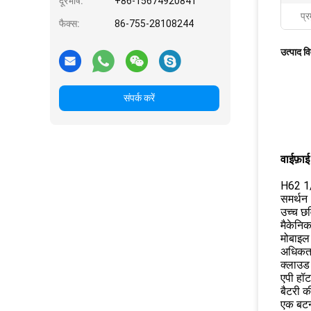
दूरभाष:
+86-15674920841
प्र
फैक्स:
86-755-28108244
उत्पाद व
संपर्क करें
वाईफ़ाई
H62 1/
समर्थन 
उच्च छव
मैकेनिक
मोबाइल 
अधिकतम
क्लाउड 
एपी हॉट
बैटरी क
एक बटन 