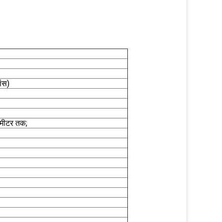
ंस)
 मीटर तक;