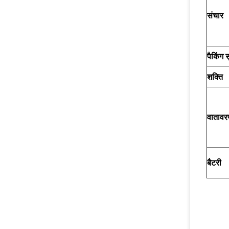
संचार
पैकिंग 
शक्ति
वातावर
बैटरी