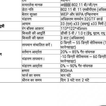
एपी
सहयोग
वायरलेस मानक
आईईईई 802.11 बी/जी/एन
डेटा गति
802.11 बी: 11 एमबीपीएस (अधि
बेतार सुरक्षा
WEP और WPA एन्क्रिप्शन
भंडारण
अधिकतम समर्थन 32GTF कार्ड
आयाम
33 (एल) x33 (डब्ल्यू) x33 मिमी 
सूची
रंग बॉक्स आकार:
113*122*45mm
बिजली की आपूर्ति
डीसी 5 वी / 1.0 ए (ईयू, यूएस, एयू
बिजली की खपत
3 वाट (अधिकतम)
0 डिग्री ~ 55 डिग्री सेल्सियस (
तापमान संचालित करें।
फारेनहाइट)
वर्तमान आर्द्रता
20% ~ 85% गैर-संघनक
ण
-10 डिग्री सेल्सियस ~ 60 डिग्र
भंडारण तापमान।
फारेनहाइट)
भंडारण आर्द्रता
0% ~ 90% गैर-संघनक
क्षमता
800mA
चार्ज का समय
चार घंटे
धीरज का समय
दिन: 3 घंटे रात: 2 घंटे