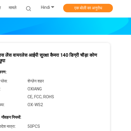
Hindi
र
मामले
एक बोली का अनुरोध
लास लेंस वायरलेस आईपी सुरक्षा कैमरा 140 डिग्री चौड़ा कोण
ुपा
िवरण:
 प्लेस:
शेन्ज़ेन शहर
:
OXIANG
CE, FCC, ROHS
्या:
OX-WS2
 नौवहन नियमों:
देश मात्रा:
50PCS