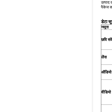
उत्पाद
पैकेज 
डेटा सू
नमूना
छवि सं
लेंस
ऑडियो
वीडियो