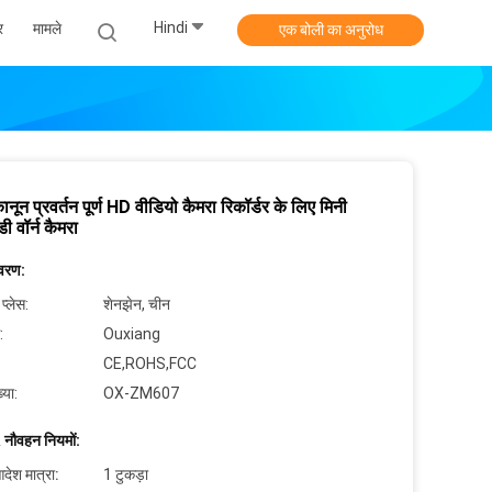
Hindi
र
मामले
एक बोली का अनुरोध
नून प्रवर्तन पूर्ण HD वीडियो कैमरा रिकॉर्डर के लिए मिनी
डी वॉर्न कैमरा
िवरण:
 प्लेस:
शेनझेन, चीन
:
Ouxiang
CE,ROHS,FCC
्या:
OX-ZM607
 नौवहन नियमों:
देश मात्रा:
1 टुकड़ा