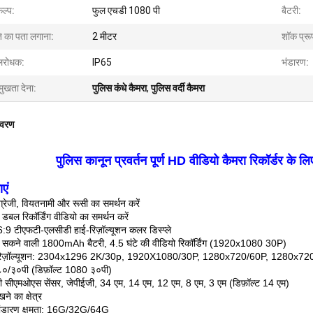
कल्प:
फुल एचडी 1080 पी
बैटरी:
ि का पता लगाना:
2 मीटर
शॉक प्रू
रोधक:
IP65
भंडारण:
मुखता देना:
पुलिस कंधे कैमरा
,
पुलिस वर्दी कैमरा
िवरण
पुलिस कानून प्रवर्तन पूर्ण HD वीडियो कैमरा रिकॉर्डर के ल
एं
ग्रेजी, वियतनामी और रूसी का समर्थन करें
 डबल रिकॉर्डिंग वीडियो का समर्थन करें
:9 टीएफटी-एलसीडी हाई-रिज़ॉल्यूशन कलर डिस्प्ले
 सकने वाली 1800mAh बैटरी, 4.5 घंटे की वीडियो रिकॉर्डिंग (1920x1080 30P)
 रिज़ॉल्यूशन: 2304x1296 2K/30p, 1920X1080/30P, 1280x720/60P, 1280x72
/३०पी (डिफ़ॉल्ट 1080 ३०पी)
ी सीएमओएस सेंसर, जेपीईजी, 34 एम, 14 एम, 12 एम, 8 एम, 3 एम (डिफ़ॉल्ट 14 एम)
ने का क्षेत्र
भंडारण क्षमता: 16G/32G/64G