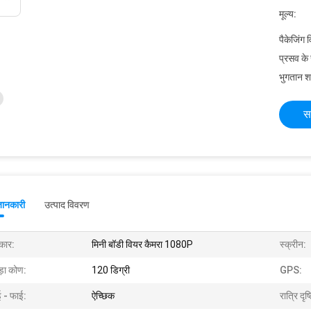
मूल्य:
पैकेजिंग 
प्रसव के
भुगतान शर्त
स
जानकारी
उत्पाद विवरण
रकार:
मिनी बॉडी वियर कैमरा 1080P
स्क्रीन:
ड़ा कोण:
120 डिग्री
GPS:
ई - फाई:
ऐच्छिक
रात्रि दृष्