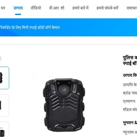
घर
उत्पाद
वीडियो
वी.आर. शो
हमारे बारे में
हमसे संपर्क करें
समाचा
िकॉर्डर के लिए मिनी स्पाई बॉडी वॉर्न कैमरा
पुलिस का
स्पाई बॉ
उत्पाद व
उत्पत्ति के
ब्रांड नाम
प्रमाणन:
मॉडल संख
भुगतान &
न्यूनतम आ