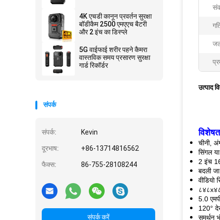
सं
4K एचडी कानून प्रवर्तन सुरक्षा
बॉडीकैम 2500 एमएएच बैटरी
गत
और 2 इंच का डिस्प्ले
जल
5G वाईफाई शरीर पहने कैमरा
वास्तविक समय प्रसारण सुरक्षा
प्र
गार्ड रिकॉर्डर
उत्पाद व
संपर्क
विशेषता
संपर्क:
Kevin
चीनी, अं
दूरभाष:
+86-13714816562
सिंगल या
2 इंच 16
फैक्स:
86-755-28108244
बदली जा
वीडियो
८४८x४८०
5.0 एमप
120° देख
संपर्क करें
समर्थन 