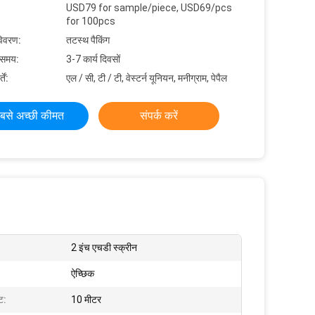
USD79 for sample/piece, USD69/pcs
for 100pcs
विवरण:
तटस्थ पैकिंग
 समय:
3-7 कार्य दिवसों
ें:
एल / सी, टी / टी, वेस्टर्न यूनियन, मनीग्राम, पेपैल
बसे अच्छी कीमत
संपर्क करें
2 इंच एचडी स्क्रीन
ऐच्छिक
टि:
10 मीटर