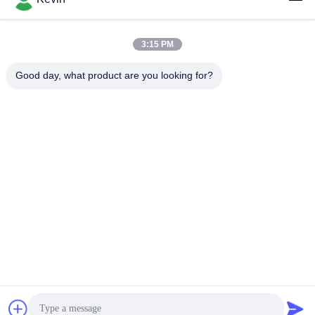
3:15 PM
लोकप्रिय श्रेणियां
सभी
Good day, what product are you looking for?
पुलिस पहने कैमरे
पुलिस बॉडी कैमरा
4G बॉडी वॉर्न कैमरा
सुरक्षा हेलमेट कैमरा
4जी डैश कैमरा
4जी मोबाइल डीवीआर
डीसी बैटरी चार्जर
बॉडी वॉर्न कैमरा
सदस्यता लें