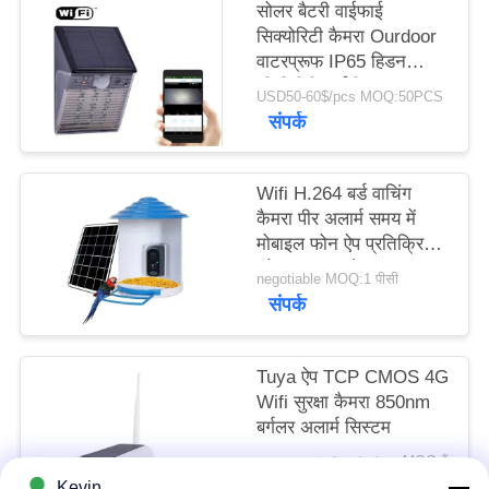
सोलर बैटरी वाईफाई
मामले
सिक्योरिटी कैमरा Ourdoor
वाटरप्रूफ IP65 हिडन
उद्धरण
सीसीटीवी आईपी लाइट टाइप
USD50-60$/pcs MOQ:50PCS
संपर्क
मांगें
साइटमैप
Wifi H.264 बर्ड वाचिंग
कैमरा पीर अलार्म समय में
मोबाइल फोन ऐप प्रतिक्रिया
गोपनीयता
को पुश करता है
negotiable MOQ:1 पीसी
नीति
संपर्क
Tuya ऐप TCP CMOS 4G
Wifi सुरक्षा कैमरा 850nm
बर्गलर अलार्म सिस्टम
ｎｅｇｏｔｉａｂｌｅ MOQ:मैं
संपर्क
Kevin