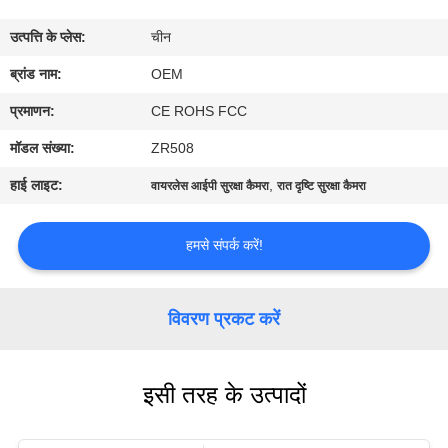
में
उत्पत्ति के प्लेस:
चीन
फ़ैक्टरी
ब्रांड नाम:
OEM
टूर
प्रमाणन:
CE ROHS FCC
मॉडल संख्या:
ZR508
गुणवत्ता
हाई लाइट:
,
वायरलेस आईपी सुरक्षा कैमरा
रात दृष्टि सुरक्षा कैमरा
नियंत्रण
हमसे संपर्क करें!
हमसे
संपर्क
विवरण प्रकट करें
करें
इसी तरह के उत्पादों
समाचार