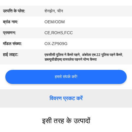
में
उत्पत्ति के प्लेस:
शेनझेन, चीन
फ़ैक्टरी
ब्रांड नाम:
OEM/ODM
टूर
प्रमाणन:
CE,ROHS,FCC
मॉडल संख्या:
OX-ZP909G
गुणवत्ता
हाई लाइट:
,
,
एफसीसी पुलिस ने कैमरे पहने
अंबरेला एच 22 पुलिस पहने कैमरे
नियंत्रण
डब्ल्यूसीडीएमए वायरलेस पहनने योग्य कैमरा
हमसे संपर्क करें!
हमसे
संपर्क
विवरण प्रकट करें
करें
समाचार
इसी तरह के उत्पादों