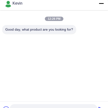
संपर्क
Kevin
12:26 PM
लोकप्रिय श्रेणियां
सभी
Good day, what product are you looking for?
पुलिस पहने कैमरे
पुलिस बॉडी कैमरा
4G बॉडी वॉर्न कैमरा
सुरक्षा हेलमेट कैमरा
4जी डैश कैमरा
4जी मोबाइल डीवीआर
डीसी बैटरी चार्जर
बॉडी वॉर्न कैमरा
सदस्यता लें