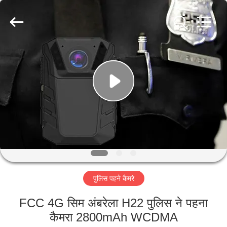
Shenzhen
Ouxiang
Electronic
Co.,
Ltd..
All
Rights
Reserved.
घर
उत्पाद
वीडियो
वी.आर.
शो
पुलिस पहने कैमरे
हमारे
FCC 4G सिम अंबरेला H22 पुलिस ने पहना
बारे
कैमरा 2800mAh WCDMA