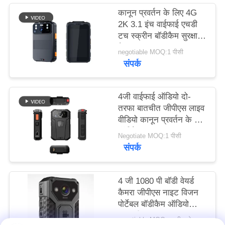
मामले
कानून प्रवर्तन के लिए 4G
2K 3.1 इंच वाईफाई एचडी
टच स्क्रीन बॉडीकैम सुरक्षा
उद्धरण
कैमरा
negotiable MOQ:1 पीसी
मांगें
संपर्क
साइटमैप
4जी वाईफाई ऑडियो दो-
तरफा बातचीत जीपीएस लाइव
वीडियो कानून प्रवर्तन के लिए
गोपनीयता
बॉडीकैम
Negotiate MOQ:1 पीसी
नीति
संपर्क
4 जी 1080 पी बॉडी वेयर्ड
कैमरा जीपीएस नाइट विजन
पोर्टेबल बॉडीकैम ऑडियो
रिकॉर्डिंग
negotiable MOQ:बातचीत योग्य