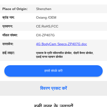
में
Place of Origin:
Shenzhen
फ़ैक्टरी
ब्रांड नाम:
Oxiang /OEM
टूर
प्रमाणन:
CE.RoHS,FCC
मॉडल संख्या:
OX-ZP407G
गुणवत्ता
दस्तावेज:
4G BodyCam Specs-ZP407G.doc
नियंत्रण
हाई लाइट:
,
,
प्रकाश के प्रति संवेदनशील डोरबेल
दोहरी कैमरा डोरबेल
एआई मानव पहचान डोरबेल
हमसे
हमसे संपर्क करें!
संपर्क
करें
विवरण प्रकट करें
समाचार
इसी तरह के उत्पादों