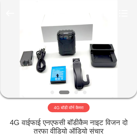
Shenzhen
Ouxiang
Electronic
Co.,
Ltd..
All
Rights
Reserved.
घर
उत्पाद
वीडियो
वी.आर.
शो
4G बॉडी वॉर्न कैमरा
हमारे
4G वाईफाई एनएफसी बॉडीकैम नाइट विजन दो
बारे
तरफा वीडियो ऑडियो संचार