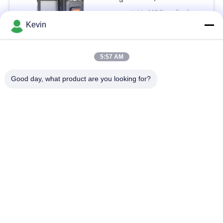
बॉडीकैम
negotiable MOQ:बातचीत योग्य
संपर्क
Kevin
5:57 AM
लोकप्रिय श्रेणियां
सभी
Good day, what product are you looking for?
पुलिस पहने कैमरे
पुलिस बॉडी कैमरा
4G बॉडी वॉर्न कैमरा
सुरक्षा हेलमेट कैमरा
4जी डैश कैमरा
4जी मोबाइल डीवीआर
डीसी बैटरी चार्जर
बॉडी वॉर्न कैमरा