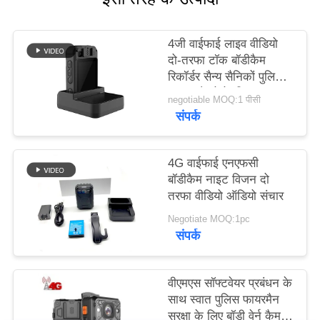
मामले
4जी वाईफाई लाइव वीडियो
उद्धरण
दो-तरफा टॉक बॉडीकैम
रिकॉर्डर सैन्य सैनिकों पुलिस
मांगें
लड़ाकू कैमरे के लिए
negotiable MOQ:1 पीसी
संपर्क
साइटमैप
4G वाईफाई एनएफसी
गोपनीयता
बॉडीकैम नाइट विजन दो
तरफा वीडियो ऑडियो संचार
नीति
Negotiate MOQ:1pc
संपर्क
वीएमएस सॉफ्टवेयर प्रबंधन के
साथ स्वात पुलिस फायरमैन
सुरक्षा के लिए बॉडी वेर्न कैमरा