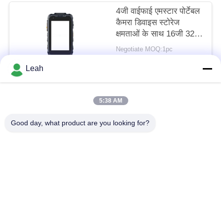
नीति
4जी वाईफाई एमस्टार पोर्टेबल
कैमरा डिवाइस स्टोरेज
क्षमताओं के साथ 16जी 32जी
64जी 128जी 256जी
Negotiate MOQ:1pc
512जी फील्ड निरीक्षण कार्यों
संपर्क
के लिए उपयुक्त
Leah
5:38 AM
लोकप्रिय श्रेणियां
सभी
Good day, what product are you looking for?
पुलिस पहने कैमरे
पुलिस बॉडी कैमरा
4G बॉडी वॉर्न कैमरा
सुरक्षा हेलमेट कैमरा
4जी डैश कैमरा
4जी मोबाइल डीवीआर