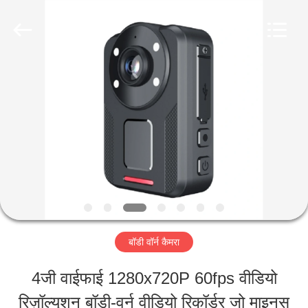
Shenzhen
Ouxiang
Electronic
Co.,
Ltd..
All
घर
Rights
Reserved.
उत्पाद
वीडियो
वी.आर.
बॉडी वॉर्न कैमरा
शो
4जी वाईफाई 1280x720P 60fps वीडियो
रिज़ॉल्यूशन बॉडी-वर्न वीडियो रिकॉर्डर जो माइनस
हमारे