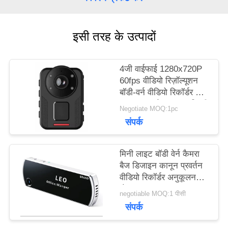
करें
इसी तरह के उत्पादों
समाचार
4जी वाईफाई 1280x720P
60fps वीडियो रिज़ॉल्यूशन
मामले
बॉडी-वर्न वीडियो रिकॉर्डर जो
माइनस 20 से प्लस 60 डिग्री
Negotiate MOQ:1pc
सेल्सियस तक संचालित करने
उद्धरण
संपर्क
के लिए इंजीनियर किया गया है
मांगें
मिनी लाइट बॉडी वेर्न कैमरा
बैज डिजाइन कानून प्रवर्तन
वीडियो रिकॉर्डर अनुकूलन
साइटमैप
योग्य
negotiable MOQ:1 पीसी
संपर्क
गोपनीयता