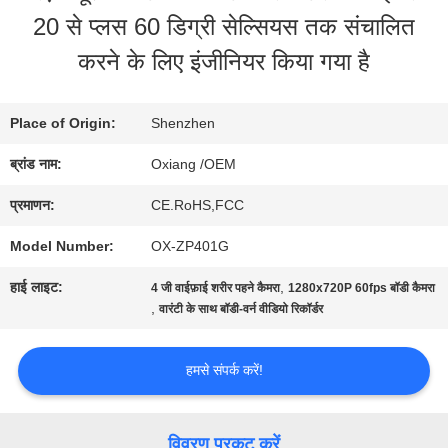
20 से प्लस 60 डिग्री सेल्सियस तक संचालित
बारे
करने के लिए इंजीनियर किया गया है
में
Place of Origin:
Shenzhen
फ़ैक्टरी
ब्रांड नाम:
Oxiang /OEM
टूर
प्रमाणन:
CE.RoHS,FCC
Model Number:
OX-ZP401G
गुणवत्ता
हाई लाइट:
,
4 जी वाईफ़ाई शरीर पहने कैमरा
1280x720P 60fps बॉडी कैमरा
नियंत्रण
,
वारंटी के साथ बॉडी-वर्न वीडियो रिकॉर्डर
हमसे संपर्क करें!
हमसे
संपर्क
विवरण प्रकट करें