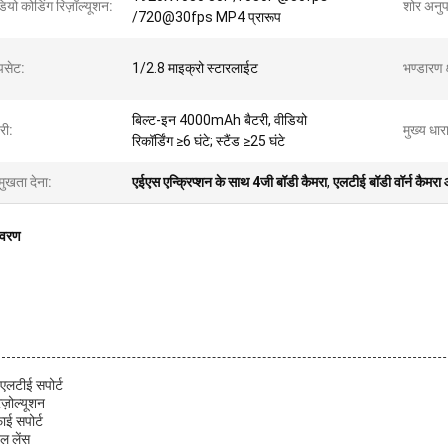
ियो कोडिंग रिज़ॉल्यूशन:
शोर अनुप
/720@30fps MP4 प्रारूप
पसेट:
1/2.8 माइक्रो स्टारलाईट
भण्डारण क
बिल्ट-इन 4000mAh बैटरी, वीडियो
री:
मुख्य धार
रिकॉर्डिंग ≥6 घंटे; स्टैंड ≥25 घंटे
मुखता देना:
एईएस एन्क्रिप्शन के साथ 4जी बॉडी कैमरा
,
एलटीई बॉडी वॉर्न कैमर
िवरण
एलटीई सपोर्ट
ेज़ोल्यूशन
ाई सपोर्ट
बल लेंस