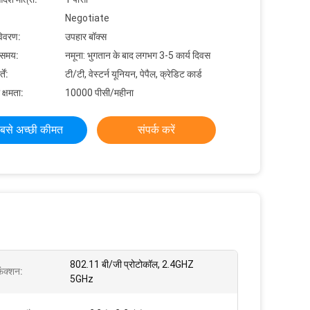
Negotiate
विवरण:
उपहार बॉक्स
 समय:
नमूना: भुगतान के बाद लगभग 3-5 कार्य दिवस
ें:
टी/टी, वेस्टर्न यूनियन, पेपैल, क्रेडिट कार्ड
 क्षमता:
10000 पीसी/महीना
बसे अच्छी कीमत
संपर्क करें
802.11 बी/जी प्रोटोकॉल, 2.4GHZ
़ंक्शन:
5GHz