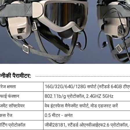
नीकी पैरामीटर:
ोरेज क्षमता
16G/32G/64G/128G सपोर्ट (स्टैंडर्ड 64GB टीएफ
ईफाई फंक्शन
802.11b/g प्रोटोकॉल, 2.4GHZ 5GHz
ेजमेंट सॉफ्टवेयर
वेब इंटरफेस मैनेजमेंट सपोर्ट, मोड एडजस्ट करें
कस रेंज
0.5 मीटर - अनंत
र्टिंग प्रोटोकॉल
जीबी28181, स्टैंडर्ड ओएनवीआईएफ2.6 प्रोटोकॉल, औ