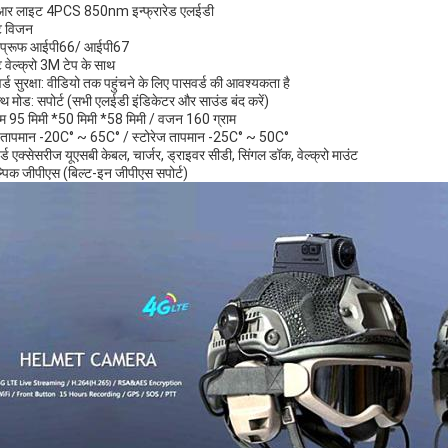
र लाइट 4PCS 850nm इन्फ्रारेड एलईडी
ट विजन
रप्रूफ आईपी66/ आईपी67
ट वेल्क्रो 3M टेप के साथ
र्ड सुरक्षा: वीडियो तक पहुंचने के लिए पासवर्ड की आवश्यकता है
ल्थ मोड: सपोर्ट (सभी एलईडी इंडिकेटर और साउंड बंद करें)
 95 मिमी *50 मिमी *58 मिमी / वजन 160 ग्राम
य तापमान -20C° ~ 65C° / स्टोरेज तापमान -25C° ~ 50C°
डर्ड एक्सेसरीज यूएसबी केबल, चार्जर, ड्राइवर सीडी, सिंगल डॉक, वेल्क्रो माउंट
्पिक जीपीएस (बिल्ट-इन जीपीएस सपोर्ट)