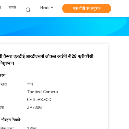
र
मामले
Hindi
एक बोली का अनुरोध
डी कैमरा एलटीई आरटीएसपी लोकल आईपी बी28 फ्रीक्वेंसी
्क्रिप्शन
िवरण:
 प्लेस:
चीन
:
Tactical Camera
CE.RoHS,FCC
्या:
ZP730G
 नौवहन नियमों:
देश मात्रा:
1 पीसी