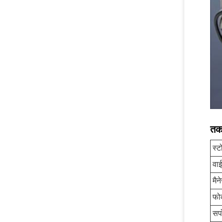
तक
स्ट
वा
मैन
फो
सपो