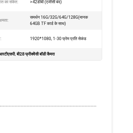
ात का संकेत:
>42डीबी (एजीसी बंद)
समर्थन 16G/32G/64G/128G(मानक
्षमता:
64GB TF कार्ड के साथ)
ा:
1920*1080, 1-30 फ्रेम प्रति सेकंड
ा आरटीएसपी
,
बी28 फ्रीक्वेंसी बॉडी कैमरा