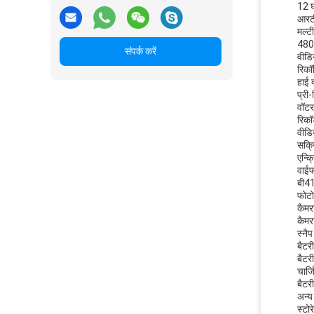
12 घं
आरटी
मल्
480
संपर्क करें
वीडि
रिकॉ
हाई 
प्री-
वॉटर
रिकॉ
वीडि
सक्र
एन्क्
वाईफ
बी4
फोटो
कैम
कैमरा
स्नैप
बैट
बैटरी
चार्
बैट
अन्य
स्ट