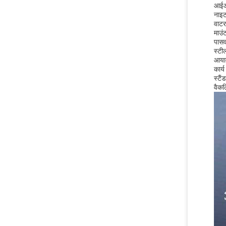
आईआ
नाइ
वाट
माउं
पासव
स्टी
आयाम
कार्
स्टैं
वैकल