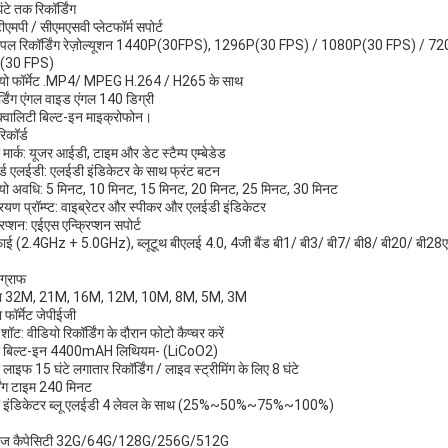
टे तक रिकॉर्डिंग
एमपी / सीएमएसवी प्लेटफॉर्म सपोर्ट
टीपल रिकॉर्डिंग रेज़ोल्यूशन 1440P(30FPS), 1296P(30 FPS) / 1080P(30 FPS) / 7
(30 FPS)
यो फॉर्मेट .MP4/ MPEG H.264 / H265 के साथ
र्डिंग एंगल वाइड एंगल 140 डिग्री
क्वालिटी बिल्ट-इन माइक्रोफोन।
रिकॉर्ड
 मार्क: यूजर आईडी, टाइम और डेट स्टैम्प एम्बेडेड
र्ड एलईडी: एलईडी इंडिकेटर के साथ फ्रंट बटन
यो अवधि: 5 मिनट, 10 मिनट, 15 मिनट, 20 मिनट, 25 मिनट, 30 मिनट
ियण प्रॉम्प्ट: वाइब्रेटर और स्पीकर और एलईडी इंडिकेटर
रिप्शन: एईएस एन्क्रिप्शन सपोर्ट
ाई (2.4GHz + 5.0GHz), ब्लूटूथ बीएलई 4.0, 4जी बैंड बी1/ बी3/ बी7/ बी8/ बी20/ बी28ए/
1
ग्राफ
रा 32M, 21M, 16M, 12M, 10M, 8M, 5M, 3M
 फॉर्मेट जेपीईजी
 शॉट: वीडियो रिकॉर्डिंग के दौरान फोटो कैप्चर करें
री बिल्ट-इन 4400mAH लिथियम- (LiCoO2)
 लाइफ 15 घंटे लगातार रिकॉर्डिंग / लाइव स्ट्रीमिंग के लिए 8 घंटे
जिंग टाइम 240 मिनट
री इंडिकेटर ब्लू एलईडी 4 लेवल के साथ (25%~50%~75%~100%)
ोरेज कैपेसिटी 32G/64G/128G/256G/512G