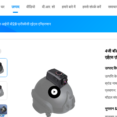
घर
उत्पाद
वीडियो
वी.आर. शो
हमारे बारे में
हमसे संपर्क करें
समाचा
ईपी बी28 फ्रीक्वेंसी एईएस एन्क्रिप्शन
4जी बॉ
एईएस एन
उत्पाद व
उत्पत्ति के
ब्रांड नाम
प्रमाणन:
मॉडल संख
भुगतान &
न्यूनतम आ