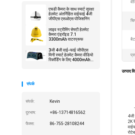
वीड
एचडी कैमरा के साथ स्मार्ट सुरक्षा
हेलमेट अंतर्निहित वाईफाई 4जी
जीपीएस एसओएस पोजिशनिंग
चि
लाइव स्ट्रीमिंग सेफ्टी हेलमेट
कैमरा एंड्रॉइड 7.1
3300mAh वाटरप्रूफ
बैट
3जी 4जी वाई-फाई जीपीएस
मिनी स्मार्ट हेलमेट कैमरा वीडियो
प्र
रिकॉर्डिंग के लिए 4000mAh
बैटरी में निर्मित
उत्पाद व
संपर्क
संपर्क:
Kevin
दूरभाष:
+86-13714816562
4जी 
2K र
फैक्स:
86-755-28108244
वाईफ
रोटे