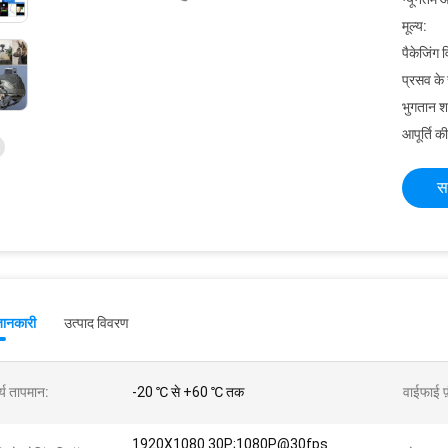
मूल्य:
पैकेजिंग 
प्रसव के
भुगतान शर्त
आपूर्ति की
स
जानकारी
उत्पाद विवरण
्य तापमान:
-20 ℃ से +60 ℃ तक
वाईफाई फ
1920X1080 30P;1080P@30fps