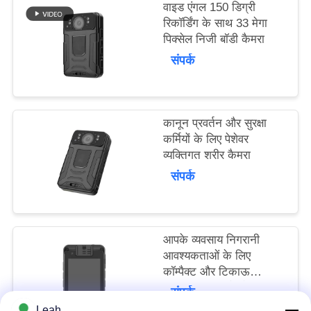
वाइड एंगल 150 डिग्री
मामले
रिकॉर्डिंग के साथ 33 मेगा
पिक्सेल निजी बॉडी कैमरा
उद्धरण
संपर्क
मांगें
साइटमैप
कानून प्रवर्तन और सुरक्षा
कर्मियों के लिए पेशेवर
व्यक्तिगत शरीर कैमरा
गोपनीयता
संपर्क
नीति
आपके व्यवसाय निगरानी
आवश्यकताओं के लिए
कॉम्पैक्ट और टिकाऊ
व्यक्तिगत शरीर कैमरे 92 मिमी
संपर्क
* 72 मिमी * 24 मिमी यूएसबी
Leah