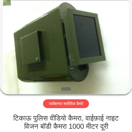
Shenzhen
Ouxiang
Electronic
Co.,
Ltd..
All
Rights
Reserved.
घर
उत्पाद
वीडियो
वी.आर.
शो
व्यक्तिगत शारीरिक कैमरे
हमारे
टिकाऊ पुलिस वीडियो कैमरा, वाईफ़ाई नाइट
बारे
विजन बॉडी कैमरा 1000 मीटर दूरी