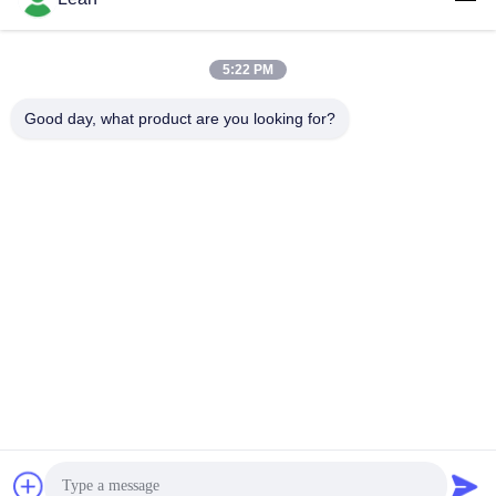
2.0
5:22 PM
लोकप्रिय श्रेणियां
सभी
Good day, what product are you looking for?
पुलिस पहने कैमरे
पुलिस बॉडी कैमरा
4G बॉडी वॉर्न कैमरा
सुरक्षा हेलमेट कैमरा
4जी डैश कैमरा
4जी मोबाइल डीवीआर
डीसी बैटरी चार्जर
बॉडी वॉर्न कैमरा
सदस्यता लें