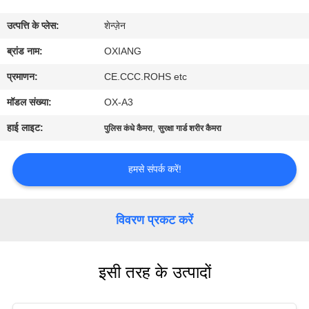
में
उत्पत्ति के प्लेस:
शेन्ज़ेन
फ़ैक्टरी
ब्रांड नाम:
OXIANG
टूर
प्रमाणन:
CE.CCC.ROHS etc
मॉडल संख्या:
OX-A3
गुणवत्ता
हाई लाइट:
,
पुलिस कंधे कैमरा
सुरक्षा गार्ड शरीर कैमरा
नियंत्रण
हमसे संपर्क करें!
हमसे
संपर्क
विवरण प्रकट करें
करें
इसी तरह के उत्पादों
समाचार