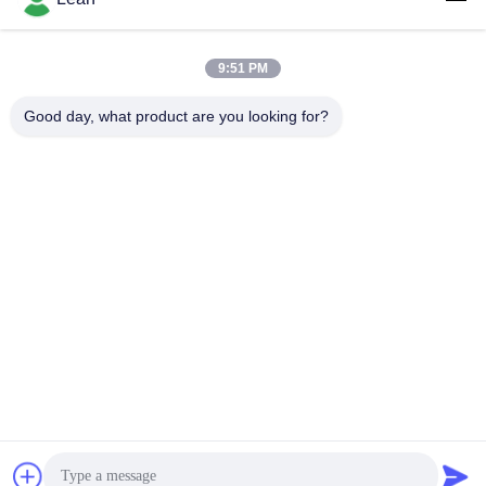
2.0
9:51 PM
लोकप्रिय श्रेणियां
सभी
Good day, what product are you looking for?
पुलिस पहने कैमरे
पुलिस बॉडी कैमरा
4G बॉडी वॉर्न कैमरा
सुरक्षा हेलमेट कैमरा
4जी डैश कैमरा
4जी मोबाइल डीवीआर
डीसी बैटरी चार्जर
बॉडी वॉर्न कैमरा
सदस्यता लें