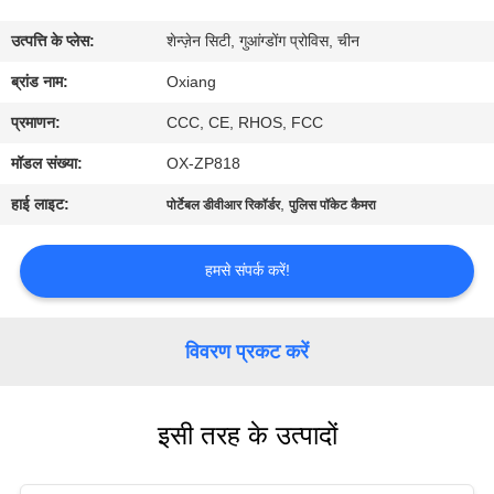
में
उत्पत्ति के प्लेस:
शेन्ज़ेन सिटी, गुआंग्डोंग प्रोविस, चीन
फ़ैक्टरी
ब्रांड नाम:
Oxiang
टूर
प्रमाणन:
CCC, CE, RHOS, FCC
मॉडल संख्या:
OX-ZP818
गुणवत्ता
हाई लाइट:
,
पोर्टेबल डीवीआर रिकॉर्डर
पुलिस पॉकेट कैमरा
नियंत्रण
हमसे संपर्क करें!
हमसे
संपर्क
विवरण प्रकट करें
करें
इसी तरह के उत्पादों
समाचार