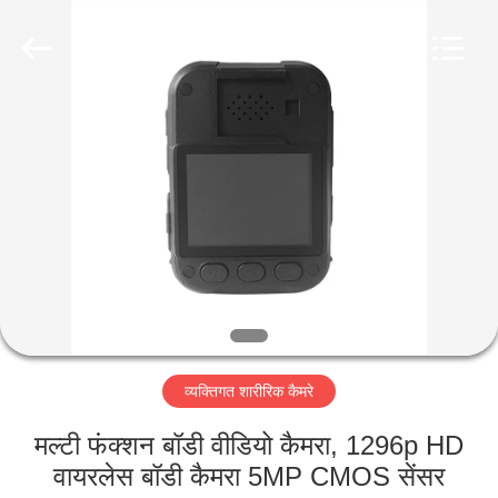
Shenzhen
Ouxiang
Electronic
Co.,
Ltd..
All
Rights
Reserved.
घर
उत्पाद
वीडियो
वी.आर.
शो
व्यक्तिगत शारीरिक कैमरे
हमारे
मल्टी फंक्शन बॉडी वीडियो कैमरा, 1296p HD
बारे
वायरलेस बॉडी कैमरा 5MP CMOS सेंसर