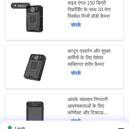
वाइड एंगल 150 डिग्री
मामले
रिकॉर्डिंग के साथ 33 मेगा
पिक्सेल निजी बॉडी कैमरा
उद्धरण
संपर्क
मांगें
साइटमैप
कानून प्रवर्तन और सुरक्षा
कर्मियों के लिए पेशेवर
व्यक्तिगत शरीर कैमरा
गोपनीयता
संपर्क
नीति
आपके व्यवसाय निगरानी
आवश्यकताओं के लिए
कॉम्पैक्ट और टिकाऊ
व्यक्तिगत शरीर कैमरे 92 मिमी
संपर्क
* 72 मिमी * 24 मिमी यूएसबी
Leah