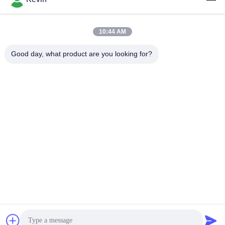
के लिए उपयुक्त
10:44 AM
लोकप्रिय श्रेणियां
सभी
Good day, what product are you looking for?
पुलिस पहने कैमरे
पुलिस बॉडी कैमरा
4G बॉडी वॉर्न कैमरा
सुरक्षा हेलमेट कैमरा
4जी डैश कैमरा
4जी मोबाइल डीवीआर
डीसी बैटरी चार्जर
बॉडी वॉर्न कैमरा
सदस्यता लें