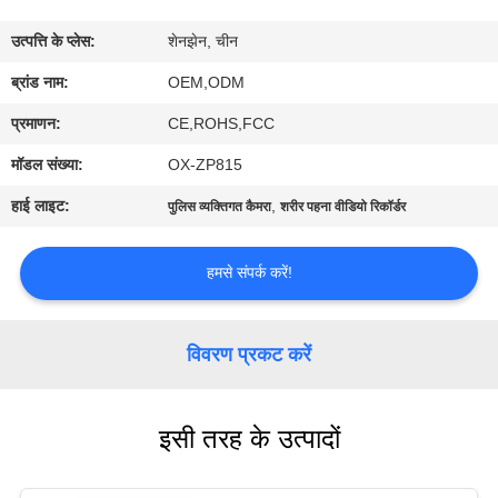
में
उत्पत्ति के प्लेस:
शेनझेन, चीन
फ़ैक्टरी
ब्रांड नाम:
OEM,ODM
टूर
प्रमाणन:
CE,ROHS,FCC
मॉडल संख्या:
OX-ZP815
गुणवत्ता
हाई लाइट:
,
पुलिस व्यक्तिगत कैमरा
शरीर पहना वीडियो रिकॉर्डर
नियंत्रण
हमसे संपर्क करें!
हमसे
संपर्क
विवरण प्रकट करें
करें
इसी तरह के उत्पादों
समाचार