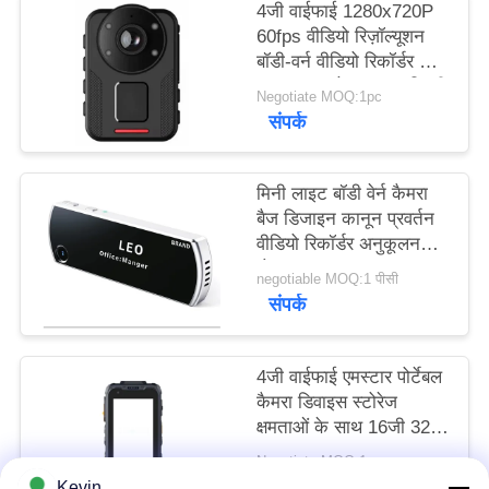
4जी वाईफाई 1280x720P
मामले
60fps वीडियो रिज़ॉल्यूशन
बॉडी-वर्न वीडियो रिकॉर्डर जो
उद्धरण
माइनस 20 से प्लस 60 डिग्री
Negotiate MOQ:1pc
सेल्सियस तक संचालित करने
संपर्क
मांगें
के लिए इंजीनियर किया गया है
साइटमैप
मिनी लाइट बॉडी वेर्न कैमरा
बैज डिजाइन कानून प्रवर्तन
वीडियो रिकॉर्डर अनुकूलन
गोपनीयता
योग्य
negotiable MOQ:1 पीसी
नीति
संपर्क
4जी वाईफाई एमस्टार पोर्टेबल
कैमरा डिवाइस स्टोरेज
क्षमताओं के साथ 16जी 32जी
64जी 128जी 256जी
Negotiate MOQ:1pc
512जी फील्ड निरीक्षण कार्यों
संपर्क
Kevin