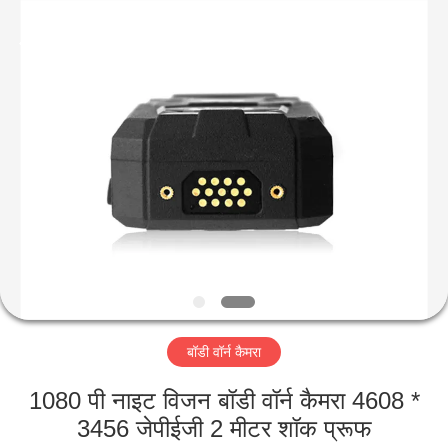
Shenzhen
Ouxiang
Electronic
Co.,
Ltd..
All
Rights
Reserved.
घर
उत्पाद
वीडियो
वी.आर.
शो
बॉडी वॉर्न कैमरा
हमारे
1080 पी नाइट विजन बॉडी वॉर्न कैमरा 4608 *
बारे
3456 जेपीईजी 2 मीटर शॉक प्रूफ