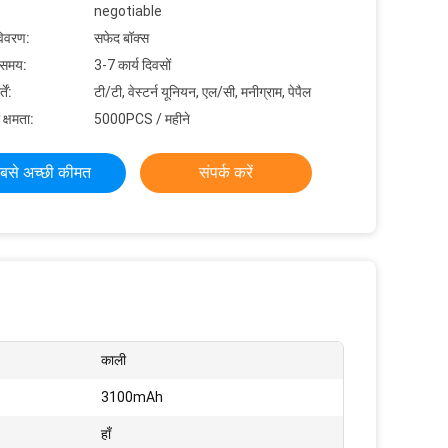
negotiable
विवरण:
सफेद बॉक्स
 समय:
3-7 कार्य दिवसों
ें:
टी/टी, वेस्टर्न यूनियन, एल/सी, मनीग्राम, पेपैल
 क्षमता:
5000PCS / महीने
बसे अच्छी कीमत
संपर्क करें
काली
3100mAh
हाँ