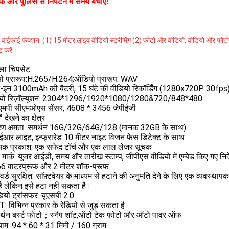
फ और पुलिस से निपटने में समय बचाएं!
 वाईफाई फंक्शन: (1) 15 मीटर लाइव वीडियो स्ट्रीमिंग (2) फोटो और वीडियो, वीडियो और फोटो प
 करें।
ेला चिपसेट
यो प्रारूप:H.265/H.264;ऑडियो प्रारूप: WAV
्ट-इन 3100mAh की बैटरी, 15 घंटे की वीडियो रिकॉर्डिंग (1280x720P 30fps
डियो रिज़ॉल्यूशन: 2304*1296/1920*1080/1280&720/848*480
 एमपी सीएमओएस सेंसर, 4608 * 3456 जेपीईजी
देखने का क्षेत्र
ारण क्षमता: समर्थन 16G/32G/64G/128 (मानक 32GB के साथ)
ईआर लाइट, इन्फ्रारेड 10 मीटर नाइट विजन फेस डिटेक्ट के साथ
यक प्रकाश: एक सफेद टॉर्च और एक लाल लेजर सूचक
 मार्क: यूजर आईडी, समय और तारीख स्टाम्प, जीपीएस वीडियो में एम्बेड किए गए निर्
6 वाटरप्रूफ और 2 मीटर शॉक-प्रूफ
र्ड सुरक्षित: सॉफ़्टवेयर के माध्यम से हटाने की अनुमति देने के लिए एक व्यवस्थ
ै लेकिन इसे हटा नहीं सकता है।
ियो ट्रांसफर: यूएसबी 2.0
 विभिन्न प्रकार के रेडियो से जुड़ सकता है
र्थन बर्स्ट फोटो；स्नैप शॉट,ऑटो टेक फोटो और ऑटो पावर ऑफ
ाम: 94 * 60 * 31 मिमी / 160 ग्राम