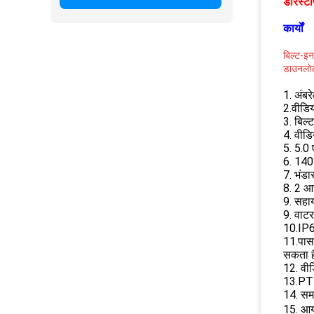
डोरस्टा
कार्यों
बिल्ट-इन
डाउनलोड
1. अंबर
2.वीडि
3. बिल
4. वी
5. 5.0
6. 140° 
7. भंड
8. 2 आ
9. सहा
9. वाटर
10.IP6
11.पासव
सकता ह
12. वीड
13.PTT:
14. सम
15. आय