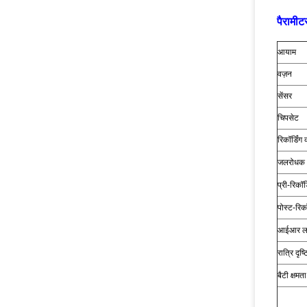
पैरामीट
आयाम
वज़न
सेंसर
चिपसेट
रिकॉर्डिंग
जलरोधक
प्री-रिकॉर्
पोस्ट-रिकॉ
आईआर ल
रात्रि दृष्ट
बैटी क्षमता