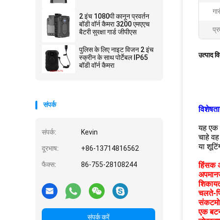
गार
2 इंच 1080पी कानून प्रवर्तन
बॉडी वॉर्न कैमरा 3200 एमएएच
प्र
बैटरी सुरक्षा गार्ड जीपीएस
पुलिस के लिए नाइट विजन 2 इंच
उत्पाद व
स्क्रीन के साथ पोर्टेबल IP65
बॉडी वॉर्न कैमरा
संपर्क
विशेषता
यह एक ब
संपर्क:
Kevin
चाहे वह
या शूटि
दूरभाष:
+86-13714816562
फैक्स:
86-755-28108244
हिंसक 
अपमानजन
शिकायतो
चलते-फि
संकटमोचन
एक बटन 
संपर्क करें