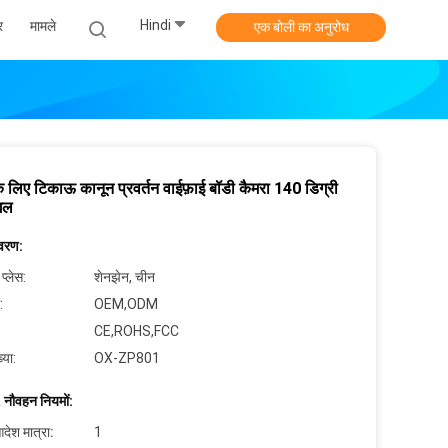
Hindi
र
मामले
एक बोली का अनुरोध
े लिए टिकाऊ कानून प्रवर्तन वाईफ़ाई बॉडी कैमरा 140 डिग्री
गल
िवरण:
 प्लेस:
शेनझेन, चीन
:
OEM,ODM
CE,ROHS,FCC
्या:
OX-ZP801
 नौवहन नियमों:
देश मात्रा:
1