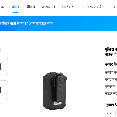
घर
उत्पाद
वीडियो
वी.आर. शो
हमारे बारे में
हमसे संपर्क करें
समाचा
 वाईफ़ाई बॉडी कैमरा 140 डिग्री वाइड एंगल
पुलिस क
वाइड एं
उत्पाद व
उत्पत्ति के
ब्रांड नाम
प्रमाणन:
मॉडल संख
भुगतान &
न्यूनतम आ