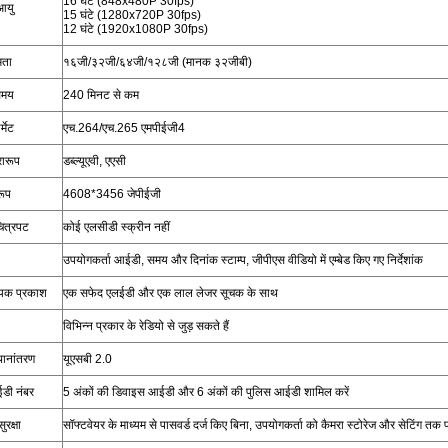
16 घंटे (848x480P 30fps)
आयु
15 घंटे (1280x720P 30fps)
12 घंटे (1920x1080P 30fps)
मता
१६जी/३२जी/६४जी/१२८जी (मानक ३२जीबी)
समय
240 मिनट से कम
्मेट
एच.264/एच.265 एमपीईजी4
रारूप
डब्ल्यूएवी, एएसी
रूप
4608*3456 जेपीईजी
ित्रपट
कोई एलसीडी स्क्रीन नहीं
उपयोगकर्ता आईडी, समय और दिनांक स्टाम्प, जीपीएस वीडियो में एम्बेड किए गए निर्देशांक
यक प्रकाश
एक सफेद एलईडी और एक लाल लेजर सूचक के साथ
विभिन्न प्रकार के रेडियो से जुड़ सकते हैं
थानांतरण
यूएसबी 2.0
डी नंबर
5 अंकों की डिवाइस आईडी और 6 अंकों की पुलिस आईडी शामिल करें
ुरक्षा
सॉफ्टवेयर के माध्यम से पासवर्ड दर्ज किए बिना, उपयोगकर्ता को कैमरा स्टोरेज और सेटिंग तक 