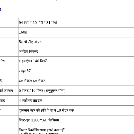
र
94 मिमी * 60 मिमी * 31 मिमी
160g
5एमपी सीएमओएस
अंबरेला चिपसेट
 कोण
वाइड एंगल 140 डिग्री
आईपी67
डिंग
३० सेकंड/ ६० सेकंड
र्ड फ़ंक्शन
5 मिनट / 10 मिनट (अनुकूलन योग्य)
ाइट
4 आईआर लाइट्स
ि
दृश्यमान चेहरे की छवि के साथ 10 मीटर तक
बिल्ट-इन 3100mAH लिथियम
निरंतर रिकॉर्डिंग समय इससे कम नहीं: