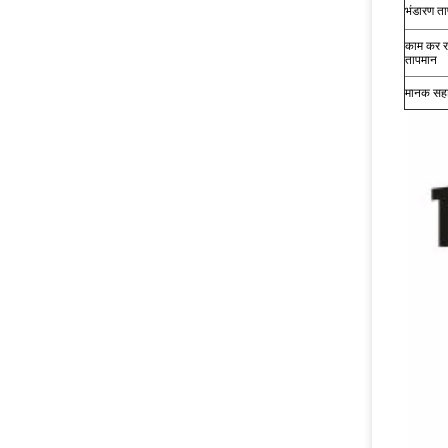
भंडारण त
काम कर र
तापमान
मानक सहा