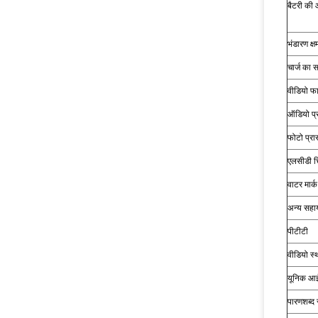
बैटरी की 
भंडारण क्ष
चार्ज का 
वीडियो फार
ऑडियो प्
फोटो प्रा
एलसीडी च
वाटर मार्क
अन्य सहा
पीटीटी
वीडियो स्
यूनिक आई
पारणशब्द स