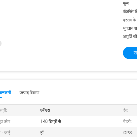
मूल्य:
पैकेजिंग 
प्रसव के
भुगतान शर्त
आपूर्ति की
स
जानकारी
उत्पाद विवरण
ग्री:
एबीएस
रंग:
ड़ा कोण:
140 डिग्री से
बैटरी:
ई - फाई:
हाँ
GPS: