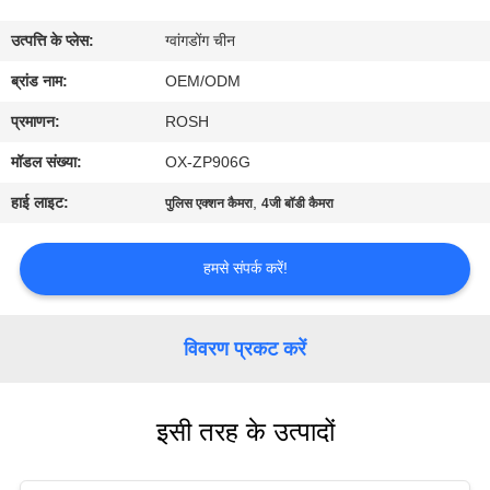
में
उत्पत्ति के प्लेस:
ग्वांगडोंग चीन
फ़ैक्टरी
ब्रांड नाम:
OEM/ODM
टूर
प्रमाणन:
ROSH
मॉडल संख्या:
OX-ZP906G
गुणवत्ता
हाई लाइट:
,
पुलिस एक्शन कैमरा
4जी बॉडी कैमरा
नियंत्रण
हमसे संपर्क करें!
हमसे
संपर्क
विवरण प्रकट करें
करें
इसी तरह के उत्पादों
समाचार