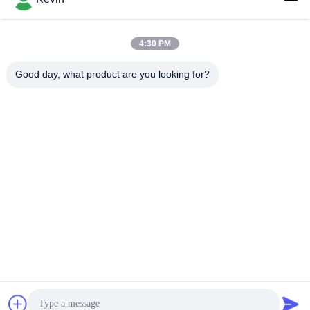
4:30 PM
लोकप्रिय श्रेणियां
सभी
Good day, what product are you looking for?
पुलिस पहने कैमरे
पुलिस बॉडी कैमरा
4G बॉडी वॉर्न कैमरा
सुरक्षा हेलमेट कैमरा
4जी डैश कैमरा
4जी मोबाइल डीवीआर
डीसी बैटरी चार्जर
बॉडी वॉर्न कैमरा
सदस्यता लें