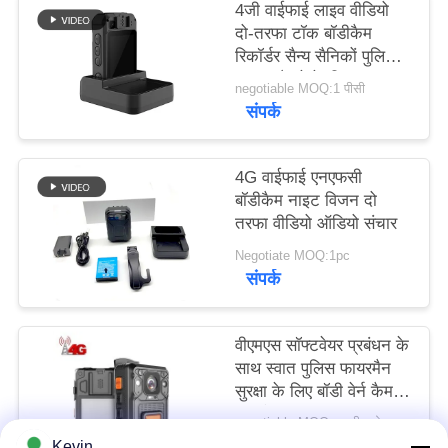
4जी वाईफाई लाइव वीडियो
मामले
दो-तरफा टॉक बॉडीकैम
रिकॉर्डर सैन्य सैनिकों पुलिस
उद्धरण
लड़ाकू कैमरे के लिए
negotiable MOQ:1 पीसी
संपर्क
मांगें
साइटमैप
4G वाईफाई एनएफसी
बॉडीकैम नाइट विजन दो
तरफा वीडियो ऑडियो संचार
गोपनीयता
Negotiate MOQ:1pc
नीति
संपर्क
वीएमएस सॉफ्टवेयर प्रबंधन के
साथ स्वात पुलिस फायरमैन
सुरक्षा के लिए बॉडी वेर्न कैमरा
बॉडीकैम
negotiable MOQ:बातचीत योग्य
संपर्क
Kevin