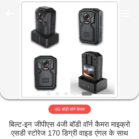
Shenzhen
Ouxiang
Electronic
Co.,
Ltd..
All
Rights
Reserved.
घर
उत्पाद
वीडियो
वी.आर.
शो
4G बॉडी वॉर्न कैमरा
हमारे
बिल्ट-इन जीपीएस 4जी बॉडी वॉर्न कैमरा माइक्रो
बारे
एसडी स्टोरेज 170 डिग्री वाइड एंगल के साथ