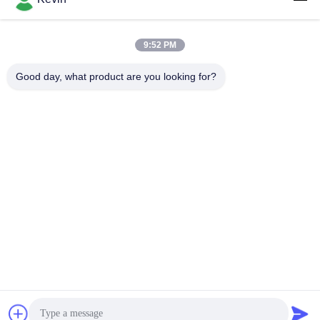
के लिए उपयुक्त
9:52 PM
लोकप्रिय श्रेणियां
सभी
Good day, what product are you looking for?
पुलिस पहने कैमरे
पुलिस बॉडी कैमरा
4G बॉडी वॉर्न कैमरा
सुरक्षा हेलमेट कैमरा
4जी डैश कैमरा
4जी मोबाइल डीवीआर
डीसी बैटरी चार्जर
बॉडी वॉर्न कैमरा
सदस्यता लें