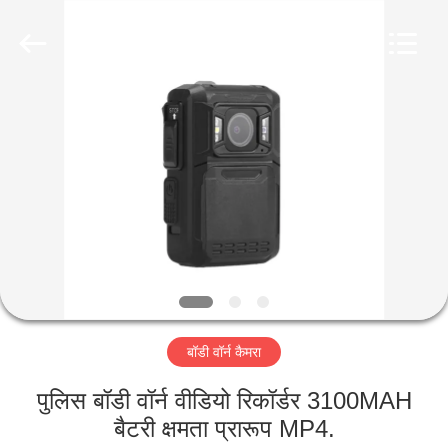
Shenzhen
Ouxiang
Electronic
Co.,
Ltd..
All
Rights
Reserved.
घर
उत्पाद
वीडियो
वी.आर.
शो
बॉडी वॉर्न कैमरा
हमारे
पुलिस बॉडी वॉर्न वीडियो रिकॉर्डर 3100MAH
बारे
बैटरी क्षमता प्रारूप MP4.