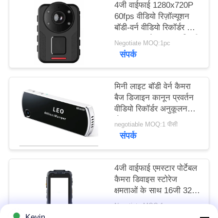
4जी वाईफाई 1280x720P
मामले
60fps वीडियो रिज़ॉल्यूशन
बॉडी-वर्न वीडियो रिकॉर्डर जो
उद्धरण
माइनस 20 से प्लस 60 डिग्री
Negotiate MOQ:1pc
सेल्सियस तक संचालित करने
संपर्क
मांगें
के लिए इंजीनियर किया गया है
साइटमैप
मिनी लाइट बॉडी वेर्न कैमरा
बैज डिजाइन कानून प्रवर्तन
वीडियो रिकॉर्डर अनुकूलन
गोपनीयता
योग्य
negotiable MOQ:1 पीसी
नीति
संपर्क
4जी वाईफाई एमस्टार पोर्टेबल
कैमरा डिवाइस स्टोरेज
क्षमताओं के साथ 16जी 32जी
64जी 128जी 256जी
Negotiate MOQ:1pc
512जी फील्ड निरीक्षण कार्यों
संपर्क
Kevin