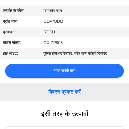
में
उत्पत्ति के प्लेस:
ग्वांगडोंग चीन
फ़ैक्टरी
ब्रांड नाम:
OEM/ODM
टूर
प्रमाणन:
ROSH
मॉडल संख्या:
OX-ZP805
गुणवत्ता
हाई लाइट:
,
पुलिस डीवीआर रिकॉर्डर
शरीर पहना वीडियो रिकॉर्डर
नियंत्रण
हमसे संपर्क करें!
हमसे
संपर्क
विवरण प्रकट करें
करें
इसी तरह के उत्पादों
समाचार