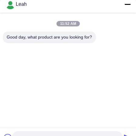
संपर्क
Leah
11:52 AM
लोकप्रिय श्रेणियां
सभी
Good day, what product are you looking for?
पुलिस पहने कैमरे
पुलिस बॉडी कैमरा
4G बॉडी वॉर्न कैमरा
सुरक्षा हेलमेट कैमरा
4जी डैश कैमरा
4जी मोबाइल डीवीआर
डीसी बैटरी चार्जर
बॉडी वॉर्न कैमरा
सदस्यता लें