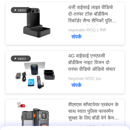
मामले
4जी वाईफाई लाइव वीडियो
दो-तरफा टॉक बॉडीकैम
रिकॉर्डर सैन्य सैनिकों पुलिस
उद्धरण
लड़ाकू कैमरे के लिए
negotiable MOQ:1 पीसी
मांगें
संपर्क
साइटमैप
4G वाईफाई एनएफसी
बॉडीकैम नाइट विजन दो
तरफा वीडियो ऑडियो संचार
गोपनीयता
Negotiate MOQ:1pc
नीति
संपर्क
वीएमएस सॉफ्टवेयर प्रबंधन के
साथ स्वात पुलिस फायरमैन
सुरक्षा के लिए बॉडी वेर्न कैमरा
बॉडीकैम
negotiable MOQ:बातचीत योग्य