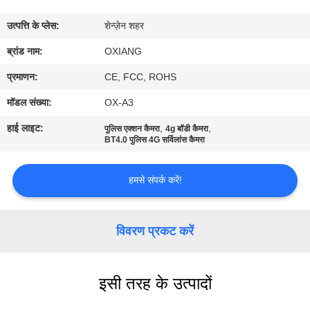
में
उत्पत्ति के प्लेस:
शेन्ज़ेन शहर
फ़ैक्टरी
ब्रांड नाम:
OXIANG
टूर
प्रमाणन:
CE, FCC, ROHS
मॉडल संख्या:
OX-A3
गुणवत्ता
हाई लाइट:
,
,
पुलिस एक्शन कैमरा
4g बॉडी कैमरा
नियंत्रण
BT4.0 पुलिस 4G सर्विलांस कैमरा
हमसे संपर्क करें!
हमसे
संपर्क
विवरण प्रकट करें
करें
समाचार
इसी तरह के उत्पादों