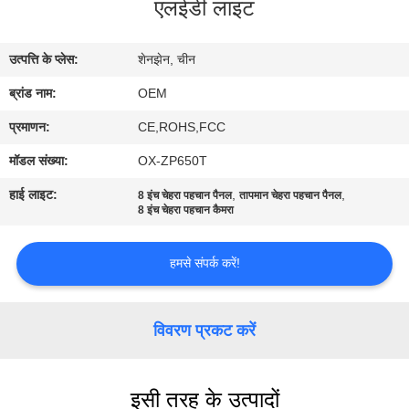
एलईडी लाइट
में
उत्पत्ति के प्लेस:
शेनझेन, चीन
फ़ैक्टरी
ब्रांड नाम:
OEM
टूर
प्रमाणन:
CE,ROHS,FCC
गुणवत्ता
मॉडल संख्या:
OX-ZP650T
नियंत्रण
हाई लाइट:
,
,
8 इंच चेहरा पहचान पैनल
तापमान चेहरा पहचान पैनल
8 इंच चेहरा पहचान कैमरा
हमसे
हमसे संपर्क करें!
संपर्क
करें
विवरण प्रकट करें
समाचार
इसी तरह के उत्पादों