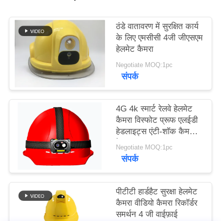
मामले
ठंडे वातावरण में सुरक्षित कार्य
के लिए एमसीसी 4जी जीएसएम
उद्धरण
हेलमेट कैमरा
मांगें
Negotiate MOQ:1pc
संपर्क
साइटमैप
4G 4k स्मार्ट रेलवे हेलमेट
गोपनीयता
कैमरा विस्फोट प्रूफ एलईडी
हेडलाइट्स एंटी-शॉक कैमरा
नीति
के साथ
Negotiate MOQ:1pc
संपर्क
पीटीटी हार्डहैट सुरक्षा हेलमेट
कैमरा वीडियो कैमरा रिकॉर्डर
समर्थन 4 जी वाईफ़ाई