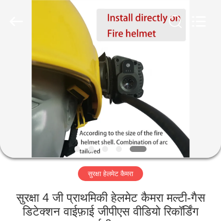
Shenzhen
Ouxiang
Electronic
Co.,
Ltd..
All
Rights
Reserved.
घर
उत्पाद
वीडियो
वी.आर.
शो
सुरक्षा हेलमेट कैमरा
हमारे
सुरक्षा 4 जी प्राथमिकी हेलमेट कैमरा मल्टी-गैस
बारे
डिटेक्शन वाईफ़ाई जीपीएस वीडियो रिकॉर्डिंग