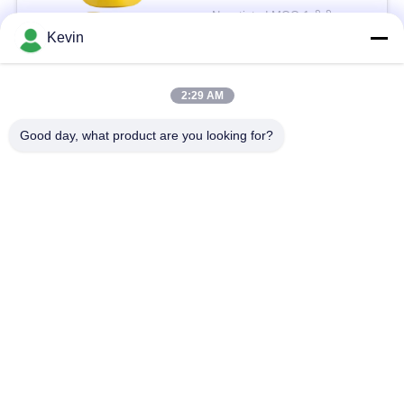
Negotiated MOQ:1 पीसी
संपर्क
Kevin
2:29 AM
लोकप्रिय श्रेणियां
सभी
Good day, what product are you looking for?
पुलिस पहने कैमरे
पुलिस बॉडी कैमरा
4G बॉडी वॉर्न कैमरा
सुरक्षा हेलमेट कैमरा
4जी डैश कैमरा
4जी मोबाइल डीवीआर
डीसी बैटरी चार्जर
बॉडी वॉर्न कैमरा