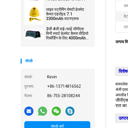
साम
लाइव स्ट्रीमिंग सेफ्टी हेलमेट
कैमरा एंड्रॉइड 7.1
बै
3300mAh वाटरप्रूफ
प्र
3जी 4जी वाई-फाई जीपीएस
मिनी स्मार्ट हेलमेट कैमरा वीडियो
रिकॉर्डिंग के लिए 4000mAh
उत्पाद व
बैटरी में निर्मित
संपर्क
विशेषत
संपर्क:
Kevin
वायरलेस 
दूरभाष:
+86-13714816562
4जी एलट
अपलोड कि
फैक्स:
86-755-28108244
जीपीएस
रात का
उत्पा
संपर्क करें