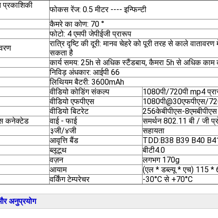
न प्रकाशिकी
फोकस रेंज: 0.5 मीटर ---- इन्फिन्टी
कैमरे का कोण: 70 °
फोटो: 4 एमपी जेपीईजी प्रारूप
रात्रि दृष्टि की दूरी: मानव चेहरे को पूरी तरह से काले वातावरण
िवरण
सकता है
कार्य समय: 25h से अधिक स्टैंडबाय, कैमरा 5h से अधिक काम 
निविड़ अंधकार: आईपी 66
लिथियम बैटरी: 3600mAh
वीडियो कोडिंग संकल्प
1080पी/720पी mp4 प्रा
वीडियो एफपीएस
1080पी@30एफपीएस/7
वीडियो बिटरेट
256केबीपीएस-8एमबीपीएस
स कनेक्टेड
वाई - फाई
समर्थन 802.11 बी / जी प
३जी/४जी
सहायता
आवृत्ति बैंड
TDD:B38 B39 B40 B41 
ब्लूटूथ
बीटी4.0
वज़न
लगभग 170g
आयाम
(एल * डब्ल्यू * एच) 115 *
वर्किंग टेम्परेचर
-30°C से +70°C
और अनुप्रयोग