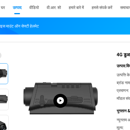
घर
उत्पाद
वीडियो
वी.आर. शो
हमारे बारे में
हमसे संपर्क करें
समाचा
वाइस माउंट ऑन सेफ्टी हेलमेट
4G डुअल
उत्पाद व
उत्पत्ति के
ब्रांड नाम
प्रमाणन:
मॉडल संख
भुगतान &
न्यूनतम आ
मूल्य: