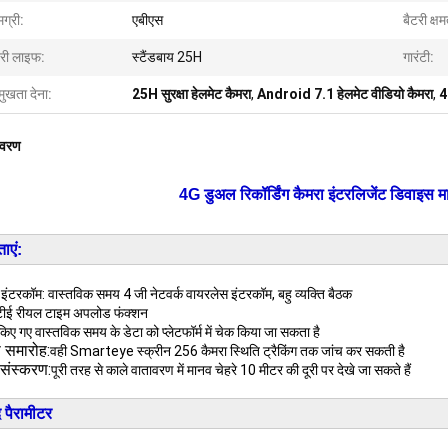
ग्री:
एबीएस
बैटरी क्षम
टरी लाइफ:
स्टैंडबाय 25H
गारंटी:
मुखता देना:
25H सुरक्षा हेलमेट कैमरा
,
Android 7.1 हेलमेट वीडियो कैमरा
,
4
िवरण
4G डुअल रिकॉर्डिंग कैमरा इंटरलिजेंट डिवाइस म
ाएं:
इंटरकॉम: वास्तविक समय 4 जी नेटवर्क वायरलेस इंटरकॉम, बहु व्यक्ति बैठक
ीई रीयल टाइम अपलोड फंक्शन
ए गए वास्तविक समय के डेटा को प्लेटफॉर्म में चेक किया जा सकता है
 समारोह:
वही Smarteye स्क्रीन 256 कैमरा स्थिति ट्रैकिंग तक जांच कर सकती है
 संस्करण:
पूरी तरह से काले वातावरण में मानव चेहरे 10 मीटर की दूरी पर देखे जा सकते हैं
द पैरामीटर