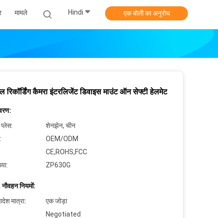
Hindi
र
मामले
एक बोली का अनुरोध
 रिकॉर्डिंग कैमरा इंटरलिजेंट डिवाइस माउंट ऑन सेफ्टी हेलमेट
िवरण:
 प्लेस:
शेनझेन, चीन
:
OEM/ODM
CE,ROHS,FCC
्या:
ZP630G
 नौवहन नियमों:
देश मात्रा:
एक जोड़ा
Negotiated