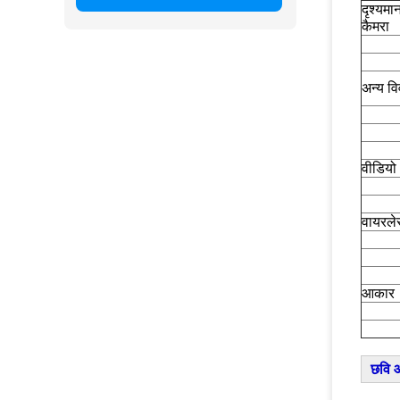
दृश्यमा
कैमरा
अन्य व
वीडियो
वायरले
आकार
छवि 