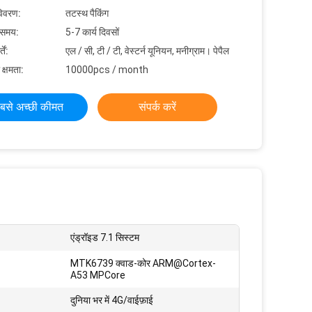
विवरण:
तटस्थ पैकिंग
 समय:
5-7 कार्य दिवसों
ें:
एल / सी, टी / टी, वेस्टर्न यूनियन, मनीग्राम। पेपैल
 क्षमता:
10000pcs / month
बसे अच्छी कीमत
संपर्क करें
एंड्रॉइड 7.1 सिस्टम
MTK6739 क्वाड-कोर ARM@Cortex-
A53 MPCore
दुनिया भर में 4G/वाईफ़ाई