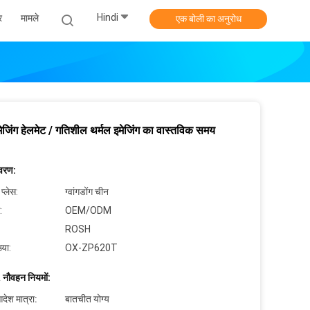
Hindi
र
मामले
एक बोली का अनुरोध
मेजिंग हेलमेट / गतिशील थर्मल इमेजिंग का वास्तविक समय
िवरण:
 प्लेस:
ग्वांगडोंग चीन
:
OEM/ODM
ROSH
्या:
OX-ZP620T
 नौवहन नियमों:
देश मात्रा:
बातचीत योग्य