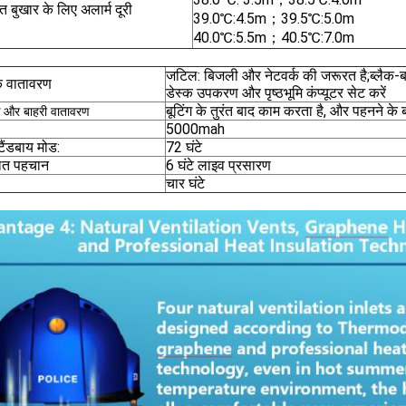
गत बुखार के लिए अलार्म दूरी
39.0℃:4.5m；39.5℃:5.0m
40.0℃:5.5m；40.5℃:7.0m
जटिल: बिजली और नेटवर्क की जरूरत है;ब्लैक-बॉडी
 वातावरण
डेस्क उपकरण और पृष्ठभूमि कंप्यूटर सेट करें
बूटिंग के तुरंत बाद काम करता है, और पहनने क
 और बाहरी वातावरण
5000mah
्टैंडबाय मोड:
72 घंटे
ित पहचान
6 घंटे लाइव प्रसारण
चार घंटे