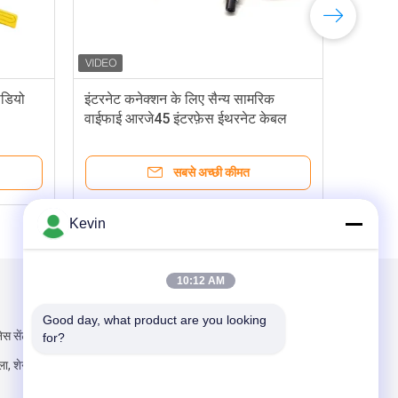
वीडियो
इंटरनेट कनेक्शन के लिए सैन्य सामरिक
3जी 
वाईफाई आरजे45 इंटरफ़ेस ईथरनेट केबल
कैमर
लाइव वीडियो
सबसे अच्छी कीमत
Kevin
10:12 AM
हमें मेल करें
Good day, what product are you looking 
ेस सेंटर, गुआनलान
for?
िला, शेनझेन, चीन