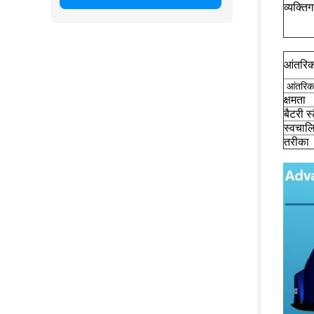
व्यक्ति
आंतरिक
आंतरिक
क्षमता
बैटरी स
स्वचाल
तरीका