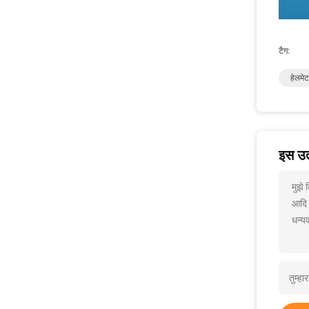
टैग:
हेलमेट
इस उत्
मुझे 
आदि
धन्यव