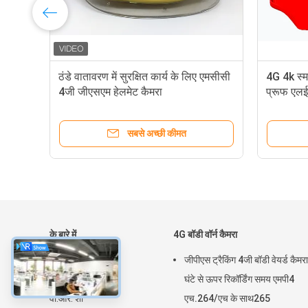
ठंडे वातावरण में सुरक्षित कार्य के लिए एमसीसी
4G 4k स्मा
4जी जीएसएम हेलमेट कैमरा
प्रूफ एलई
साथ
सबसे अच्छी कीमत
के बारे में
4G बॉडी वॉर्न कैमरा
घर
जीपीएस ट्रैकिंग 4जी बॉडी वेयर्ड कैमर
उत्पाद
घंटे से ऊपर रिकॉर्डिंग समय एमपी4
वी.आर. शो
एच.264/एच के साथ265