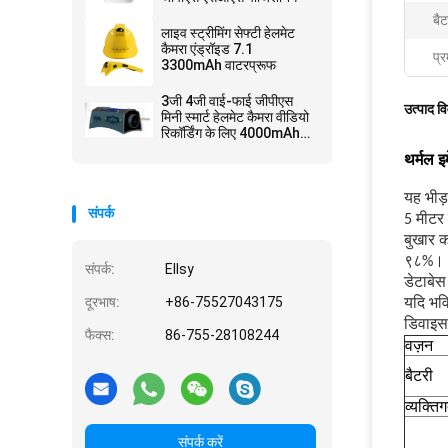
बैट
लाइव स्ट्रीमिंग सेफ्टी हेलमेट
कैमरा एंड्रॉइड 7.1
प्र
3300mAh वाटरप्रूफ
3जी 4जी वाई-फाई जीपीएस
उत्पाद व
मिनी स्मार्ट हेलमेट कैमरा वीडियो
रिकॉर्डिंग के लिए 4000mAh
बैटरी में निर्मित
थर्मल इ
यह भीड
संपर्क
5 मीटर 
बुखार 
९८%।
संपर्क:
Ellsy
डेटाबेस
दूरभाष:
+86-75527043175
यदि भवि
डिवाइस 
फैक्स:
86-755-28108244
वज़न
बैटरी
व्यक्ति
संपर्क करें