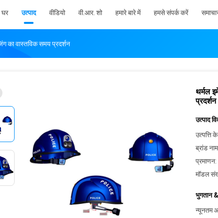
घर
उत्पाद
वीडियो
वी.आर. शो
हमारे बारे में
हमसे संपर्क करें
समाचा
जिंग का वास्तविक समय प्रदर्शन
थर्मल इ
प्रदर्शन
उत्पाद व
उत्पत्ति के
ब्रांड नाम
प्रमाणन:
मॉडल संख
भुगतान &
न्यूनतम आ