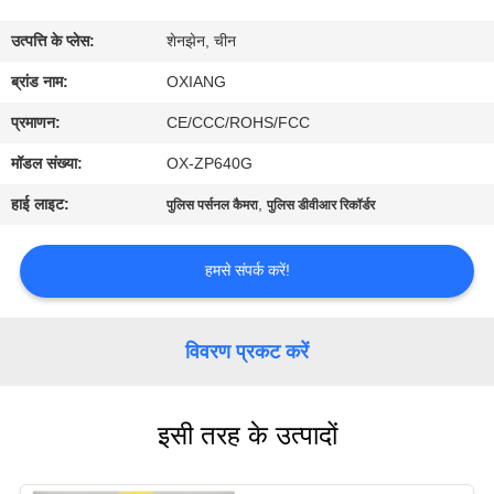
में
उत्पत्ति के प्लेस:
शेनझेन, चीन
फ़ैक्टरी
ब्रांड नाम:
OXIANG
टूर
प्रमाणन:
CE/CCC/ROHS/FCC
मॉडल संख्या:
OX-ZP640G
गुणवत्ता
हाई लाइट:
,
पुलिस पर्सनल कैमरा
पुलिस डीवीआर रिकॉर्डर
नियंत्रण
हमसे संपर्क करें!
हमसे
संपर्क
विवरण प्रकट करें
करें
इसी तरह के उत्पादों
समाचार