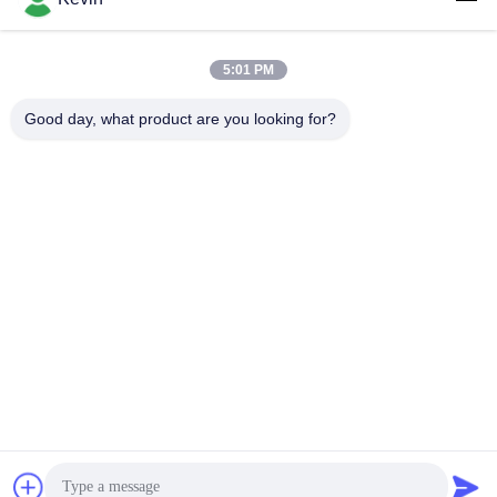
5:01 PM
लोकप्रिय श्रेणियां
सभी
Good day, what product are you looking for?
पुलिस पहने कैमरे
पुलिस बॉडी कैमरा
4G बॉडी वॉर्न कैमरा
सुरक्षा हेलमेट कैमरा
4जी डैश कैमरा
4जी मोबाइल डीवीआर
डीसी बैटरी चार्जर
बॉडी वॉर्न कैमरा
सदस्यता लें