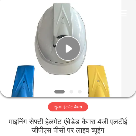
Shenzhen
Ouxiang
Electronic
Co.,
Ltd..
All
Rights
Reserved.
घर
उत्पाद
वीडियो
वी.आर.
शो
सुरक्षा हेलमेट कैमरा
हमारे
माइनिंग सेफ्टी हेलमेट एंबेडेड कैमरा 4जी एलटीई
बारे
जीपीएस पीसी पर लाइव व्यूइंग