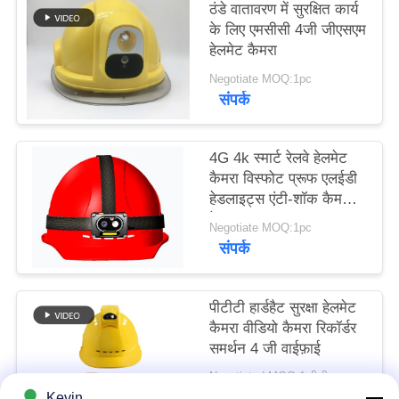
ठंडे वातावरण में सुरक्षित कार्य
मामले
के लिए एमसीसी 4जी जीएसएम
हेलमेट कैमरा
उद्धरण
Negotiate MOQ:1pc
संपर्क
मांगें
साइटमैप
4G 4k स्मार्ट रेलवे हेलमेट
कैमरा विस्फोट प्रूफ एलईडी
हेडलाइट्स एंटी-शॉक कैमरा
गोपनीयता
के साथ
Negotiate MOQ:1pc
नीति
संपर्क
पीटीटी हार्डहैट सुरक्षा हेलमेट
कैमरा वीडियो कैमरा रिकॉर्डर
समर्थन 4 जी वाईफ़ाई
Negotiated MOQ:1 पीसी
संपर्क
Kevin