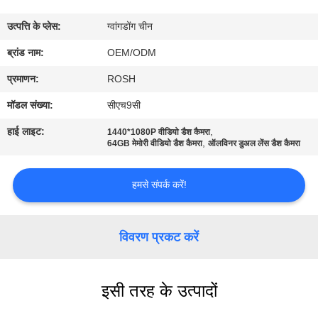
में
उत्पत्ति के प्लेस:
ग्वांगडोंग चीन
फ़ैक्टरी
ब्रांड नाम:
OEM/ODM
टूर
प्रमाणन:
ROSH
मॉडल संख्या:
सीएच9सी
गुणवत्ता
हाई लाइट:
,
1440*1080P वीडियो डैश कैमरा
,
नियंत्रण
64GB मेमोरी वीडियो डैश कैमरा
ऑलविनर डुअल लेंस डैश कैमरा
हमसे संपर्क करें!
हमसे
संपर्क
विवरण प्रकट करें
करें
समाचार
इसी तरह के उत्पादों