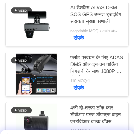
मामले
AI डैशकैम ADAS DSM
SOS GPS उन्नत ड्राइविंग
सहायता सुरक्षा प्रणाली
उद्धरण
negotiable MOQ:बातचीत योग्य
मांगें
संपर्क
साइटमैप
फ्लीट प्रबंधन के लिए ADAS
DMS ऑल-इन-वन पार्किंग
निगरानी के साथ 1080P 4G
गोपनीयता
डैश कैमरा
110 MOQ:1
नीति
संपर्क
4जी दो-तरफ़ा टॉक कार
डीवीआर एडस डीएमएस वाहन
एमडीवीआर बाल्क बॉक्स
180 MOQ:1