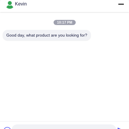
संपर्क
Kevin
10:17 PM
लोकप्रिय श्रेणियां
सभी
Good day, what product are you looking for?
पुलिस पहने कैमरे
पुलिस बॉडी कैमरा
4G बॉडी वॉर्न कैमरा
सुरक्षा हेलमेट कैमरा
4जी डैश कैमरा
4जी मोबाइल डीवीआर
डीसी बैटरी चार्जर
बॉडी वॉर्न कैमरा
सदस्यता लें